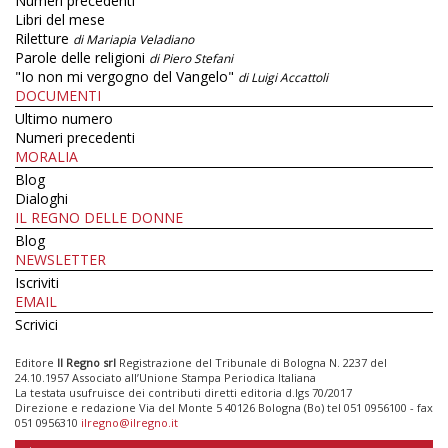
Numeri precedenti
Libri del mese
Riletture
di Mariapia Veladiano
Parole delle religioni
di Piero Stefani
"Io non mi vergogno del Vangelo"
di Luigi Accattoli
DOCUMENTI
Ultimo numero
Numeri precedenti
MORALIA
Blog
Dialoghi
IL REGNO DELLE DONNE
Blog
NEWSLETTER
Iscriviti
EMAIL
Scrivici
Editore
Il Regno srl
Registrazione del Tribunale di Bologna N. 2237 del
24.10.1957 Associato all’Unione Stampa Periodica Italiana
La testata usufruisce dei contributi diretti editoria d.lgs 70/2017
Direzione e redazione Via del Monte 5 40126 Bologna (Bo) tel 051 0956100 - fax
051 0956310
ilregno@ilregno.it