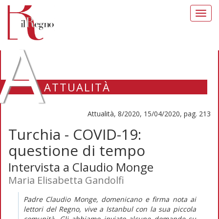
Toggl
navig
A
ATTUALITÀ
Attualità, 8/2020, 15/04/2020, pag. 213
Turchia - COVID-19:
questione di tempo
Intervista a Claudio Monge
Maria Elisabetta Gandolfi
Padre Claudio Monge, domenicano e firma nota ai
lettori del
Regno
, vive a Istanbul con la sua piccola
comunità. Gli abbiamo inviato alcune domande su