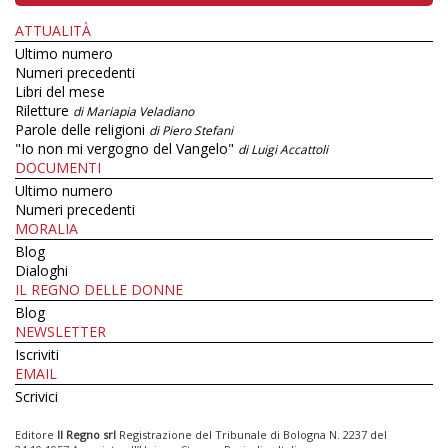
ATTUALITÀ
Ultimo numero
Numeri precedenti
Libri del mese
Riletture
di Mariapia Veladiano
Parole delle religioni
di Piero Stefani
"Io non mi vergogno del Vangelo"
di Luigi Accattoli
DOCUMENTI
Ultimo numero
Numeri precedenti
MORALIA
Blog
Dialoghi
IL REGNO DELLE DONNE
Blog
NEWSLETTER
Iscriviti
EMAIL
Scrivici
Editore
Il Regno srl
Registrazione del Tribunale di Bologna N. 2237 del