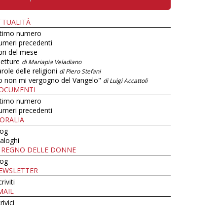
TTUALITÀ
ltimo numero
umeri precedenti
bri del mese
letture
di Mariapia Veladiano
role delle religioni
di Piero Stefani
o non mi vergogno del Vangelo"
di Luigi Accattoli
OCUMENTI
ltimo numero
umeri precedenti
ORALIA
log
aloghi
L REGNO DELLE DONNE
log
EWSLETTER
criviti
MAIL
rivici