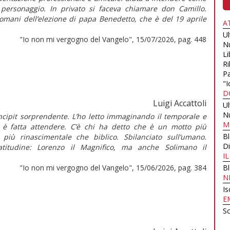
 personaggio. In privato si faceva chiamare don Camillo.
domani dell’elezione di papa Benedetto, che è del 19 aprile
A
U
"Io non mi vergogno del Vangelo", 15/07/2026, pag. 448
N
Li
Ri
Pa
"I
D
Luigi Accattoli
U
N
cipit sorprendente. L’ho letto immaginando il temporale e
M
i è fatta attendere. C’è chi ha detto che è un motto più
B
 più rinascimentale che biblico. Sbilanciato sull’umano.
Di
latitudine: Lorenzo il Magnifico, ma anche Solimano il
I
"Io non mi vergogno del Vangelo", 15/06/2026, pag. 384
B
N
Is
E
Sc