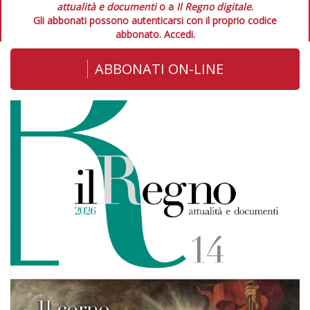
attualità e documenti
o a
Il Regno digitale
.
Gli abbonati possono autenticarsi con il proprio codice
abbonato.
Accedi.
ABBONATI ON-LINE