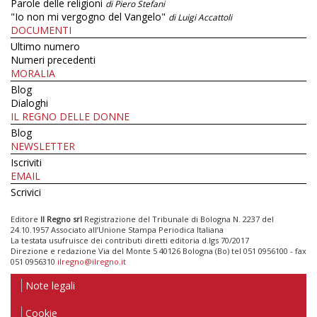
Parole delle religioni
di Piero Stefani
"Io non mi vergogno del Vangelo"
di Luigi Accattoli
DOCUMENTI
Ultimo numero
Numeri precedenti
MORALIA
Blog
Dialoghi
IL REGNO DELLE DONNE
Blog
NEWSLETTER
Iscriviti
EMAIL
Scrivici
Editore
Il Regno srl
Registrazione del Tribunale di Bologna N. 2237 del
24.10.1957 Associato all’Unione Stampa Periodica Italiana
La testata usufruisce dei contributi diretti editoria d.lgs 70/2017
Direzione e redazione Via del Monte 5 40126 Bologna (Bo) tel 051 0956100 - fax
051 0956310
ilregno@ilregno.it
Note legali
Cookie