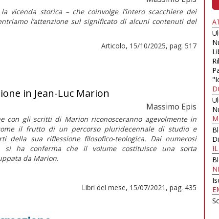
 vicenda storica – che coinvolge l’intero scacchiere dei
triamo l’attenzione sul significato di alcuni contenuti del
A
U
N
Articolo, 15/10/2025, pag. 517
Li
Ri
Pa
"I
D
zione in Jean-Luc Marion
U
Massimo Epis
N
M
 con gli scritti di Marion riconosceranno agevolmente in
ome il frutto di un percorso pluridecennale di studio e
B
ti della sua riflessione filosofico-teologica. Dai numerosi
Di
a, si ha conferma che il volume costituisce una sorta
I
luppata da Marion.
B
N
Is
Libri del mese, 15/07/2021, pag. 435
E
Sc