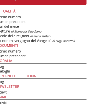
TTUALITÀ
ltimo numero
umeri precedenti
bri del mese
letture
di Mariapia Veladiano
role delle religioni
di Piero Stefani
o non mi vergogno del Vangelo"
di Luigi Accattoli
OCUMENTI
ltimo numero
umeri precedenti
ORALIA
log
aloghi
L REGNO DELLE DONNE
log
EWSLETTER
criviti
MAIL
rivici