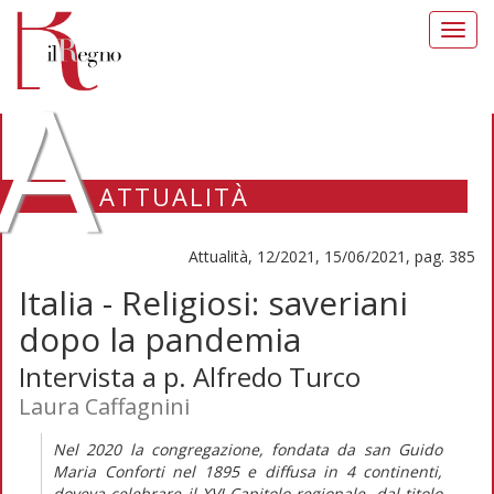
Toggl
navig
A
ATTUALITÀ
Attualità, 12/2021, 15/06/2021, pag. 385
Italia - Religiosi: saveriani
dopo la pandemia
Intervista a p. Alfredo Turco
Laura Caffagnini
Nel 2020 la congregazione, fondata da san Guido
Maria Conforti nel 1895 e diffusa in 4 continenti,
doveva celebrare il XVI Capitolo regionale, dal titolo