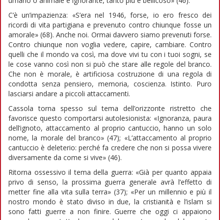
umano o animale è ignorante, tanto più è bellicoso» (46).
C’è un’impazienza: «S’era nel 1946, forse, io ero fresco dei
ricordi di vita partigiana e prevenuto contro chiunque fosse un
amorale» (68). Anche noi. Ormai davvero siamo prevenuti forse.
Contro chiunque non voglia vedere, capire, cambiare. Contro
quelli che il mondo va così, ma dove vivi tu con i tuoi sogni, se
le cose vanno così non si può che stare alle regole del branco.
Che non è morale, è artificiosa costruzione di una regola di
condotta senza pensiero, memoria, coscienza. Istinto. Puro
lasciarsi andare a piccoli attaccamenti.
Cassola torna spesso sul tema dell’orizzonte ristretto che
favorisce questo comportarsi autolesionista: «Ignoranza, paura
dell’ignoto, attaccamento al proprio cantuccio, hanno un solo
nome, la morale del branco» (47); «L’attaccamento al proprio
cantuccio è deleterio: perché fa credere che non si possa vivere
diversamente da come si vive» (46).
Ritorna ossessivo il tema della guerra: «Già per quanto appaia
privo di senso, la prossima guerra generale avrà l’effetto di
metter fine alla vita sulla terra» (37); «Per un millennio e più il
nostro mondo è stato diviso in due, la cristianità e l’islam si
sono fatti guerre a non finire. Guerre che oggi ci appaiono