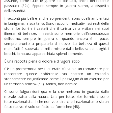
assurde, come tutte le guerre del passato, anche del recente
passato» (82s). Eppure sempre in guerra siamo, a dispetto
dell’assurdità.
I racconti più belli e anche sorprendenti sono quelli ambientati
in Lunigiana, la sua terra. Sono racconti meditativi, sui resti della
storia. Le torri e i castelli che il turista va a visitare nei suoi
itinerari di bellezze, in realtà sono memorie dell’insensatezza
dell’uomo, sempre in guerra o, quando ancora è in pace,
sempre pronto a prepararla di nuovo. La bellezza di questi
manufatti è superata di mille misure dalla bellezza dei luoghi, i
boschi, la natura apparecchiata splendidamente.
È una raccolta piena di dolore e di vigore etico.
C’è un promemoria per i letterati: «Ci vuole un romanziere per
raccontare quante sofferenze sia costato un episodio
storicamente insignificante come il passaggio di un esercito per
un territorio amico» (53). Amico, non nemico.
Ci sono folgorazioni qua e là che mettono in guardia dalla
morale tratta dalla natura. Una per tutte: «Le formiche sono
tutte nazionaliste. Il che non vuol dire che il nazionalismo sia un
fatto nativo: è solo un fatto da formiche» (48).