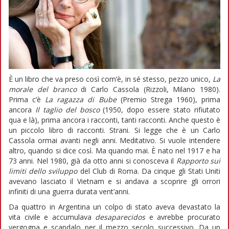
È un libro che va preso così com’è, in sé stesso, pezzo unico,
La
morale del branco
di Carlo Cassola (Rizzoli, Milano 1980).
Prima c’è
La ragazza di Bube
(Premio Strega 1960), prima
ancora
Il taglio del bosco
(1950, dopo essere stato rifiutato
qua e là), prima ancora i racconti, tanti racconti. Anche questo è
un piccolo libro di racconti. Strani. Si legge che è un Carlo
Cassola ormai avanti negli anni. Meditativo. Si vuole intendere
altro, quando si dice così. Ma quando mai. È nato nel 1917 e ha
73 anni. Nel 1980, già da otto anni si conosceva il
Rapporto sui
limiti dello sviluppo
del Club di Roma. Da cinque gli Stati Uniti
avevano lasciato il Vietnam e si andava a scoprire gli orrori
infiniti di una guerra durata vent’anni.
Da quattro in Argentina un colpo di stato aveva devastato la
vita civile e accumulava
desaparecidos
e avrebbe procurato
vergogna e scandalo per il mezzo secolo successivo. Da un