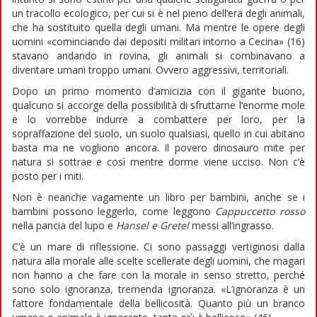
un tracollo ecologico, per cui si è nel pieno dell’era degli animali,
che ha sostituito quella degli umani. Ma mentre le opere degli
uomini «cominciando dai depositi militari intorno a Cecina» (16)
stavano andando in rovina, gli animali si combinavano a
diventare umani troppo umani. Ovvero aggressivi, territoriali.
Dopo un primo momento d’amicizia con il gigante buono,
qualcuno si accorge della possibilità di sfruttarne l’enorme mole
e lo vorrebbe indurre a combattere per loro, per la
sopraffazione del suolo, un suolo qualsiasi, quello in cui abitano
basta ma ne vogliono ancora. Il povero dinosauro mite per
natura si sottrae e così mentre dorme viene ucciso. Non c’è
posto per i miti.
Non è neanche vagamente un libro per bambini, anche se i
bambini possono leggerlo, come leggono
Cappuccetto rosso
nella pancia del lupo e
Hansel e Gretel
messi all’ingrasso.
C’è un mare di riflessione. Ci sono passaggi vertiginosi dalla
natura alla morale alle scelte scellerate degli uomini, che magari
non hanno a che fare con la morale in senso stretto, perché
sono solo ignoranza, tremenda ignoranza. «L’ignoranza è un
fattore fondamentale della bellicosità. Quanto più un branco