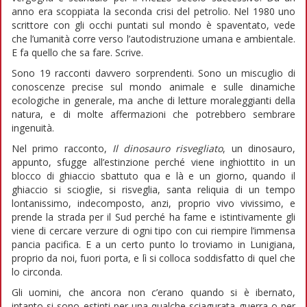
anno era scoppiata la seconda crisi del petrolio. Nel 1980 uno
scrittore con gli occhi puntati sul mondo è spaventato, vede
che l’umanità corre verso l’autodistruzione umana e ambientale.
E fa quello che sa fare. Scrive.
Sono 19 racconti davvero sorprendenti. Sono un miscuglio di
conoscenze precise sul mondo animale e sulle dinamiche
ecologiche in generale, ma anche di letture moraleggianti della
natura, e di molte affermazioni che potrebbero sembrare
ingenuità.
Nel primo racconto,
Il dinosauro risvegliato
, un dinosauro,
appunto, sfugge all’estinzione perché viene inghiottito in un
blocco di ghiaccio sbattuto qua e là e un giorno, quando il
ghiaccio si scioglie, si risveglia, santa reliquia di un tempo
lontanissimo, indecomposto, anzi, proprio vivo vivissimo, e
prende la strada per il Sud perché ha fame e istintivamente gli
viene di cercare verzure di ogni tipo con cui riempire l’immensa
pancia pacifica. E a un certo punto lo troviamo in Lunigiana,
proprio da noi, fuori porta, e lì si colloca soddisfatto di quel che
lo circonda.
Gli uomini, che ancora non c’erano quando si è ibernato,
intanto si sono estinti per una qualche sciagurata guerra o per