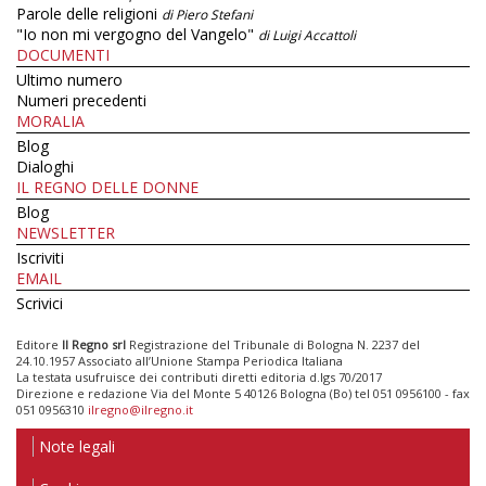
Parole delle religioni
di Piero Stefani
"Io non mi vergogno del Vangelo"
di Luigi Accattoli
DOCUMENTI
Ultimo numero
Numeri precedenti
MORALIA
Blog
Dialoghi
IL REGNO DELLE DONNE
Blog
NEWSLETTER
Iscriviti
EMAIL
Scrivici
Editore
Il Regno srl
Registrazione del Tribunale di Bologna N. 2237 del
24.10.1957 Associato all’Unione Stampa Periodica Italiana
La testata usufruisce dei contributi diretti editoria d.lgs 70/2017
Direzione e redazione Via del Monte 5 40126 Bologna (Bo) tel 051 0956100 - fax
051 0956310
ilregno@ilregno.it
Note legali