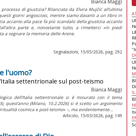
Bianca Maggi
rocesso di giustizia? Rilanciata da Elvira Mujčić all’ultima
A
uesti giorni angosciosi, mentre siamo davanti a un libro in
U
izia accanto alla pace fa più scandalo della giustizia accanto
N
all’altra parte e, nonostante tutto, a rimetterci «in piedi
Li
ata a segnare la memoria delle Arene.
Ri
Pa
"I
Segnalazioni, 15/05/2026, pag. 292
D
U
N
tre l'uomo?
M
’Italia settentrionale sul post-teismo
B
Di
Bianca Maggi
I
ogica dell’Italia settentrionale si è misurato con il tema
B
,163), quest’anno (Milano, 10.2.2026) si è scelto un argomento
N
piritualità cosmica e post-teismo» –, ma evidentemente...
Is
Articolo, 15/03/2026, pag. 149
E
Sc