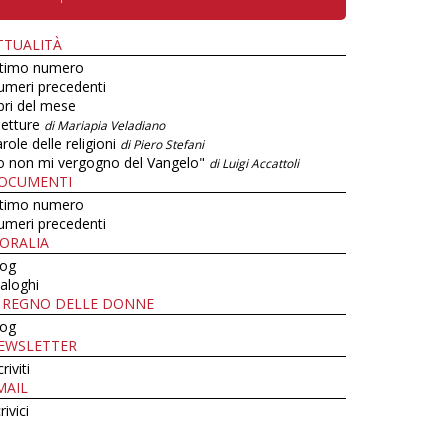
TTUALITÀ
ltimo numero
umeri precedenti
bri del mese
letture
di Mariapia Veladiano
role delle religioni
di Piero Stefani
o non mi vergogno del Vangelo"
di Luigi Accattoli
OCUMENTI
ltimo numero
umeri precedenti
ORALIA
log
aloghi
L REGNO DELLE DONNE
log
EWSLETTER
criviti
MAIL
rivici