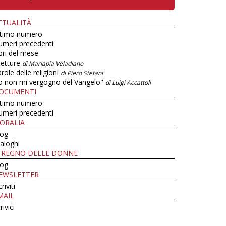
TTUALITÀ
ltimo numero
umeri precedenti
bri del mese
letture
di Mariapia Veladiano
role delle religioni
di Piero Stefani
o non mi vergogno del Vangelo"
di Luigi Accattoli
OCUMENTI
ltimo numero
umeri precedenti
ORALIA
log
aloghi
L REGNO DELLE DONNE
log
EWSLETTER
criviti
MAIL
rivici