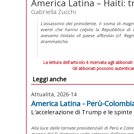
America Latina – Haiti: t
Gabriella Zucchi
L'assassinio del presidente, il sisma di mag
eventi che hanno colpito la Repubblica di H
avevamo titolato «Il paese affonda» (cf.
Regn
drammatiche.
La lettura dell'articolo è riservata agli abbonati
Gli abbonati possono autenticar
Leggi anche
Attualità, 2026-14
America Latina - Perù-Colombia:
L'accelerazione di Trump e le spinte
Alla luce delle tornate presidenziali di Perù e Colom
mappa del Sudamerica vede colorarsi dell’azzurro d