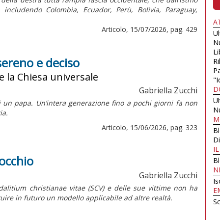
, includendo Colombia, Ecuador, Perù, Bolivia, Paraguay,
A
Articolo, 15/07/2026, pag. 429
U
N
Li
sereno e deciso
Ri
Pa
e la Chiesa universale
"I
D
Gabriella Zucchi
U
i un papa. Un’intera generazione fino a pochi giorni fa non
N
ia.
M
Articolo, 15/06/2026, pag. 323
B
Di
I
nocchio
B
N
Gabriella Zucchi
Is
dalitium christianae vitae
(SCV) e delle sue vittime non ha
E
uire in futuro un modello applicabile ad altre realtà.
Sc