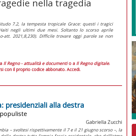
ragedie nella tragedia
nitudo 7.2, la tempesta tropicale
Grace
: questi i tragici
aiti negli ultimi due mesi. Soltanto lo scorso aprile
o-att
. 2021,8,230). Difficile trovare oggi parole se non
 a
Il Regno - attualità e documenti
o a
Il Regno digitale
.
si con il proprio codice abbonato.
Accedi.
 presidenziali alla destra
 populiste
Gabriella Zucchi
bia – svoltesi rispettivamente il 7 e il 21 giugno scorso –, la
ella destra tutta l’ampia fascia occidentale, che dall’istmo