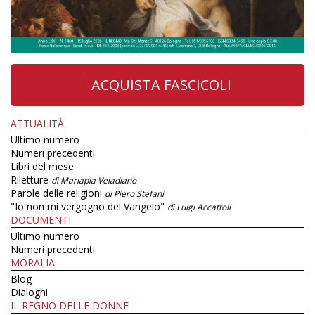
ACQUISTA FASCICOLI
ATTUALITÀ
Ultimo numero
Numeri precedenti
Libri del mese
Riletture
di Mariapia Veladiano
Parole delle religioni
di Piero Stefani
"Io non mi vergogno del Vangelo"
di Luigi Accattoli
DOCUMENTI
Ultimo numero
Numeri precedenti
MORALIA
Blog
Dialoghi
IL REGNO DELLE DONNE