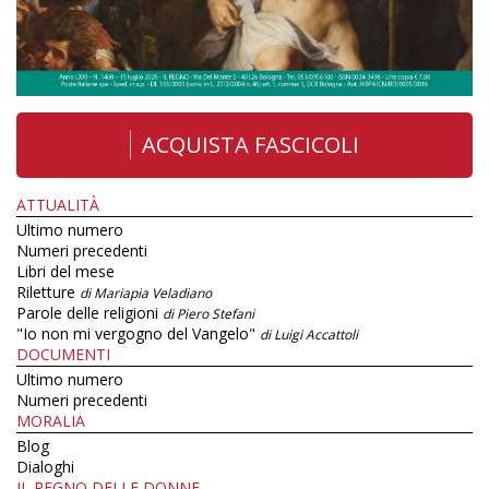
ACQUISTA FASCICOLI
ATTUALITÀ
Ultimo numero
Numeri precedenti
Libri del mese
Riletture
di Mariapia Veladiano
Parole delle religioni
di Piero Stefani
"Io non mi vergogno del Vangelo"
di Luigi Accattoli
DOCUMENTI
Ultimo numero
Numeri precedenti
MORALIA
Blog
Dialoghi
IL REGNO DELLE DONNE