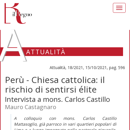
Toggl
navig
A
ATTUALITÀ
Attualità, 18/2021, 15/10/2021, pag. 596
Perù - Chiesa cattolica: il
rischio di sentirsi élite
Intervista a mons. Carlos Castillo
Mauro Castagnaro
A colloquio con mons. Carlos Castillo
Mattasoglio, già parroco in vari quartieri popolari di
Lima e a lungo impegnato nella pastorale giovanile,