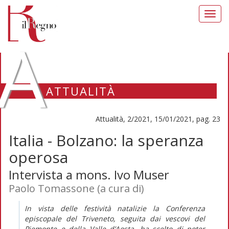
Toggl
navig
A
ATTUALITÀ
Attualità, 2/2021, 15/01/2021, pag. 23
Italia - Bolzano: la speranza
operosa
Intervista a mons. Ivo Muser
Paolo Tomassone (a cura di)
In vista delle festività natalizie la Conferenza
episcopale del Triveneto, seguita dai vescovi del
Piemonte e della Valle d’Aosta, ha scelto di poter