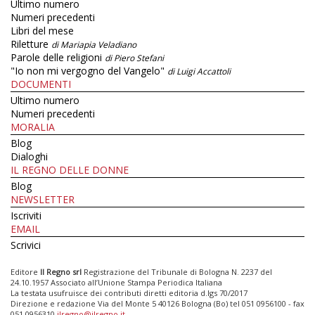
Ultimo numero
Numeri precedenti
Libri del mese
Riletture
di Mariapia Veladiano
Parole delle religioni
di Piero Stefani
"Io non mi vergogno del Vangelo"
di Luigi Accattoli
DOCUMENTI
Ultimo numero
Numeri precedenti
MORALIA
Blog
Dialoghi
IL REGNO DELLE DONNE
Blog
NEWSLETTER
Iscriviti
EMAIL
Scrivici
Editore
Il Regno srl
Registrazione del Tribunale di Bologna N. 2237 del
24.10.1957 Associato all’Unione Stampa Periodica Italiana
La testata usufruisce dei contributi diretti editoria d.lgs 70/2017
Direzione e redazione Via del Monte 5 40126 Bologna (Bo) tel 051 0956100 - fax
051 0956310
ilregno@ilregno.it