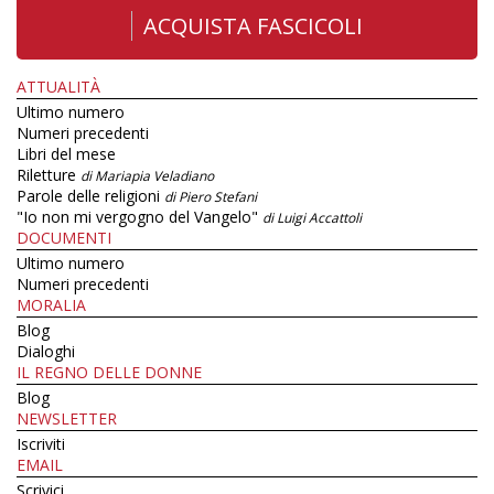
ACQUISTA FASCICOLI
ATTUALITÀ
Ultimo numero
Numeri precedenti
Libri del mese
Riletture
di Mariapia Veladiano
Parole delle religioni
di Piero Stefani
"Io non mi vergogno del Vangelo"
di Luigi Accattoli
DOCUMENTI
Ultimo numero
Numeri precedenti
MORALIA
Blog
Dialoghi
IL REGNO DELLE DONNE
Blog
NEWSLETTER
Iscriviti
EMAIL
Scrivici