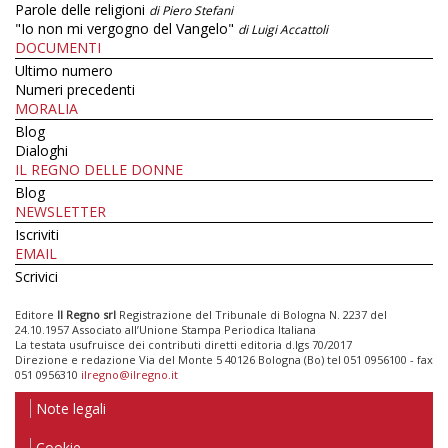
Parole delle religioni
di Piero Stefani
"Io non mi vergogno del Vangelo"
di Luigi Accattoli
DOCUMENTI
Ultimo numero
Numeri precedenti
MORALIA
Blog
Dialoghi
IL REGNO DELLE DONNE
Blog
NEWSLETTER
Iscriviti
EMAIL
Scrivici
Editore
Il Regno srl
Registrazione del Tribunale di Bologna N. 2237 del
24.10.1957 Associato all’Unione Stampa Periodica Italiana
La testata usufruisce dei contributi diretti editoria d.lgs 70/2017
Direzione e redazione Via del Monte 5 40126 Bologna (Bo) tel 051 0956100 - fax
051 0956310
ilregno@ilregno.it
Note legali
Cookie