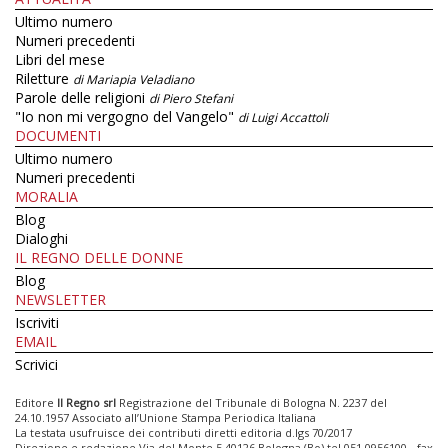
Ultimo numero
Numeri precedenti
Libri del mese
Riletture
di Mariapia Veladiano
Parole delle religioni
di Piero Stefani
"Io non mi vergogno del Vangelo"
di Luigi Accattoli
DOCUMENTI
Ultimo numero
Numeri precedenti
MORALIA
Blog
Dialoghi
IL REGNO DELLE DONNE
Blog
NEWSLETTER
Iscriviti
EMAIL
Scrivici
Editore
Il Regno srl
Registrazione del Tribunale di Bologna N. 2237 del
24.10.1957 Associato all’Unione Stampa Periodica Italiana
La testata usufruisce dei contributi diretti editoria d.lgs 70/2017
Direzione e redazione Via del Monte 5 40126 Bologna (Bo) tel 051 0956100 - fax