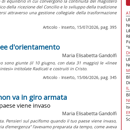
o di equilibrio in cui convergono la continuità del magistero
della ricezione del Concilio e lo sviluppo della tradizione
dersi attraverso una gestione collegiale della trasformazione
A
U
N
Articolo - Inserto, 15/07/2026, pag. 395
Li
Ri
Pa
inee d'orientamento
"I
D
Maria Elisabetta Gandolfi
U
o sono giunte (il 10 giugno, con data 31 maggio) le «linee
N
intesi»
intitolate
Radicati e costruiti in Cristo.
M
B
Articolo - Inserto, 15/06/2026, pag. 345
Di
I
B
non va in giro armata
N
 paese viene invaso
Is
E
Maria Elisabetta Gandolfi
Sc
a. Pensieri sul pacifismo quando il tuo paese viene invaso,
ligia d’emergenza” l’avevamo preparata da tempo, come aveva