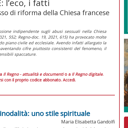
l’eco, i fatti
sso di riforma della Chiesa francese
sione indipendente sugli abusi sessuali nella Chiesa
021, 552;
Regno-doc.
19, 2021, 615) ha provocato molte
do piano civile ed ecclesiale. Avendo infatti allargato la
paventando cifre piuttosto consistenti del fenomeno, il
ensibili spaccature.
 a
Il Regno - attualità e documenti
o a
Il Regno digitale
.
si con il proprio codice abbonato.
Accedi.
inodalità: uno stile spirituale
Maria Elisabetta Gandolfi