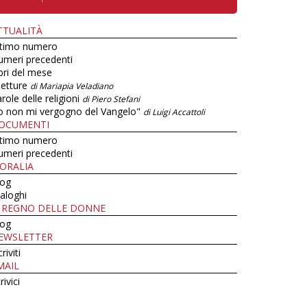
TTUALITÀ
ltimo numero
umeri precedenti
bri del mese
letture
di Mariapia Veladiano
role delle religioni
di Piero Stefani
o non mi vergogno del Vangelo"
di Luigi Accattoli
OCUMENTI
ltimo numero
umeri precedenti
ORALIA
log
aloghi
L REGNO DELLE DONNE
log
EWSLETTER
criviti
MAIL
rivici