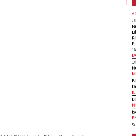
A
U
N
Li
Ri
Pa
"I
D
U
N
M
B
Di
I
B
N
Is
E
Sc