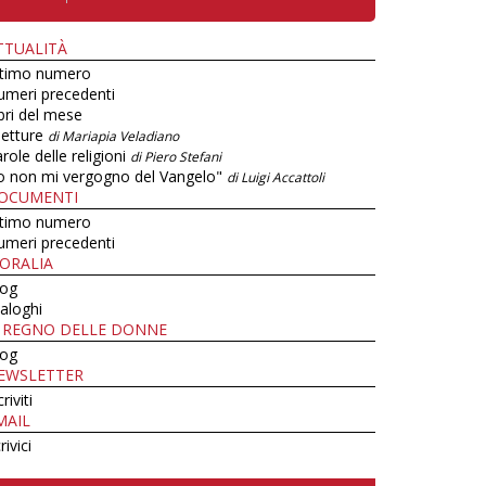
TTUALITÀ
ltimo numero
umeri precedenti
bri del mese
letture
di Mariapia Veladiano
role delle religioni
di Piero Stefani
o non mi vergogno del Vangelo"
di Luigi Accattoli
OCUMENTI
ltimo numero
umeri precedenti
ORALIA
log
aloghi
L REGNO DELLE DONNE
log
EWSLETTER
criviti
MAIL
rivici