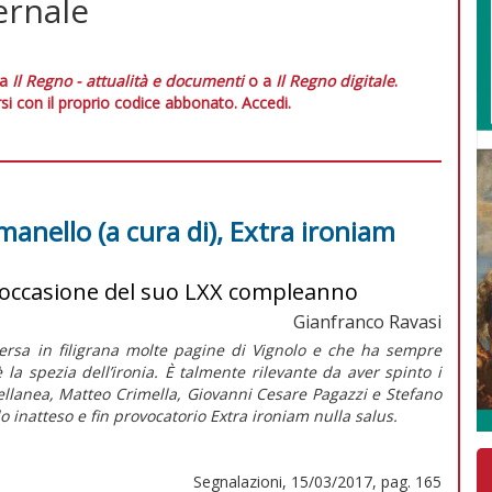
ernale
 a
Il Regno - attualità e documenti
o a
Il Regno digitale
.
si con il proprio codice abbonato.
Accedi.
manello (a cura di), Extra ironiam
n occasione del suo LXX compleanno
Gianfranco Ravasi
aversa in filigrana molte pagine di Vignolo e che ha sempre
 è la spezia dell’ironia. È talmente rilevante da aver spinto i
ellanea, Matteo Crimella, Giovanni Cesare Pagazzi e Stefano
lo inatteso e fin provocatorio
Extra ironiam nulla salus
.
Segnalazioni, 15/03/2017, pag. 165