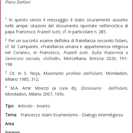
Piero Stefani
1
In questo senso il messaggio è stato sicuramente assunto
nelle ampie citazioni del documento riportate nell’enciclica di
papa Francesco
Fratelli tutti,
cf. in particolare n. 285.
2
Per un succinto esame dell’idea di fratellanza secondo l’islam,
cf. M. Campanini, «Fratellanza umana e appartenenza religiosa
nel Corano», in Francesco,
Fratelli tutti. Sulla fraternità e
l’amicizia sociale
, «Scholé», Morcelliana, Brescia 2020, 191-
198.
3
Cit. in S. Noja,
Maometto profeta dell’islam
, Mondadori,
Milano 1985, 312.
4
M.A. Amir Moezzi (a cura di),
Dizionario dell’islam
,
Mondadori, Milano 2007, 169s.
Tipo
Articolo - Inserto
Tema
Francesco
Islam
Ecumenismo - Dialogo interreligioso
Area
Nazioni