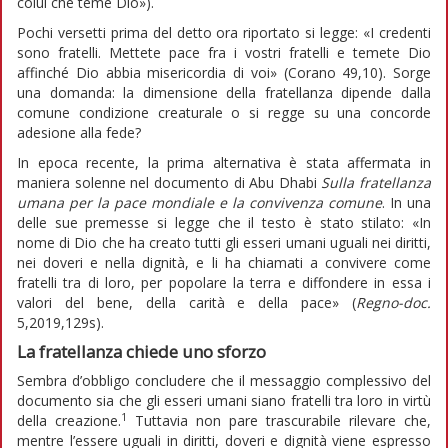
colui che teme Dio»).
Pochi versetti prima del detto ora riportato si legge: «I credenti
sono fratelli. Mettete pace fra i vostri fratelli e temete Dio
affinché Dio abbia misericordia di voi» (Corano 49,10). Sorge
una domanda: la dimensione della fratellanza dipende dalla
comune condizione creaturale o si regge su una concorde
adesione alla fede?
In epoca recente, la prima alternativa è stata affermata in
maniera solenne nel documento di Abu Dhabi
Sulla fratellanza
umana per la pace mondiale e la convivenza comune
. In una
delle sue premesse si legge che il testo è stato stilato: «In
nome di Dio che ha creato tutti gli esseri umani uguali nei diritti,
nei doveri e nella dignità, e li ha chiamati a convivere come
fratelli tra di loro, per popolare la terra e diffondere in essa i
valori del bene, della carità e della pace» (
Regno-doc.
5,2019,129s).
La fratellanza chiede uno sforzo
Sembra d’obbligo concludere che il messaggio complessivo del
documento sia che gli esseri umani siano fratelli tra loro in virtù
1
della creazione.
Tuttavia non pare trascurabile rilevare che,
mentre l’essere uguali in diritti, doveri e dignità viene espresso