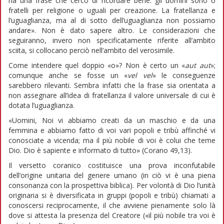
ha una frase che cerco di ricordare bene: gli uomini sono o
fratelli per religione o uguali per creazione. La fratellanza e
l’uguaglianza, ma al di sotto dell’uguaglianza non possiamo
andare». Non è dato sapere altro. Le considerazioni che
seguiranno, invero non specificatamente riferite all’ambito
sciita, si collocano perciò nell’ambito del verosimile.
Come intendere quel doppio «o»? Non è certo un «
aut aut
»;
comunque anche se fosse un «
vel vel
» le conseguenze
sarebbero rilevanti. Sembra infatti che la frase sia orientata a
non assegnare all’idea di fratellanza il valore universale di cui è
dotata l’uguaglianza.
«Uomini, Noi vi abbiamo creati da un maschio e da una
femmina e abbiamo fatto di voi vari popoli e tribù affinché vi
conosciate a vicenda; ma il più nobile di voi è colui che teme
Dio. Dio è sapiente e informato di tutto» (Corano 49,13).
Il versetto coranico costituisce una prova inconfutabile
dell’origine unitaria del genere umano (in ciò vi è una piena
consonanza con la prospettiva biblica). Per volontà di Dio l’unità
originaria si è diversificata in gruppi (popoli e tribù) chiamati a
conoscersi reciprocamente, il che avviene pienamente solo là
dove si attesta la presenza del Creatore («il più nobile tra voi è