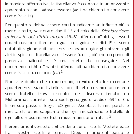
in maniera affermativa, la fratellanza è collocata in un orizzonte
apparentato con il «dover essere» («e li ha chiamati a convivere
come fratelli»).
Per quanto si debba essere cauti a indicarne un influsso più o
o
meno diretto, va notato che il 1
articolo della
Dichiarazione
universale dei diritti umani
(1948) afferma: «Tutti gli esseri
umani nascono liberi ed eguali in dignità e diritti. Essi sono
dotati di ragione e di coscienza e devono agire gli uni verso gli
altri in spirito di fratellanza». L’essere fratelli, più che un punto di
partenza inalienabile, è una meta da conseguire. Nel
documento di Abu Dhabi si afferma: «li ha chiamati a convivere
2
come fratelli tra di loro» (
ivi
).
Non vi è dubbio che i musulmani, in virtù della loro comune
appartenenza, siano fratelli fra loro. Il detto coranico «i credenti
sono fratelli» trova riscontro nel discorso tenuto da
Muhammad durante il suo «pellegrinaggio di addio» (632 d. C.).
In un suo passo si legge: «O gente! Ascoltate le mie parole e
meditatele bene: sappiamo che ogni musulmano è fratello di
3
ogni altro musulmano: tutti i musulmani sono fratelli».
Riprendiamo il versetto : «I credenti sono fratelli. Mettete pace
fra i vostri fratelli e temete Dio». In arabo il passo è