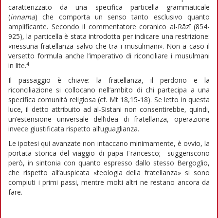
caratterizzato da una specifica particella grammaticale
(
innama
) che comporta un senso tanto esclusivo quanto
amplificante. Secondo il commentatore coranico al-Rāzī (854-
925), la particella è stata introdotta per indicare una restrizione:
«nessuna fratellanza salvo che tra i musulmani». Non a caso il
versetto formula anche l’imperativo di riconciliare i musulmani
4
in lite.
Il passaggio è chiave: la fratellanza, il perdono e la
riconciliazione si collocano nell’ambito di chi partecipa a una
specifica comunità religiosa (cf. Mt 18,15-18). Se letto in questa
luce, il detto attribuito ad al-Sistani non consentirebbe, quindi,
un’estensione universale dell’idea di fratellanza, operazione
invece giustificata rispetto all’uguaglianza.
Le ipotesi qui avanzate non intaccano minimamente, è ovvio, la
portata storica del viaggio di papa Francesco; suggeriscono
però, in sintonia con quanto espresso dallo stesso Bergoglio,
che rispetto all’auspicata «teologia della fratellanza» si sono
compiuti i primi passi, mentre molti altri ne restano ancora da
fare.