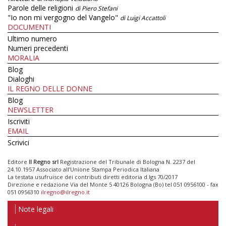
Parole delle religioni
di Piero Stefani
"Io non mi vergogno del Vangelo"
di Luigi Accattoli
DOCUMENTI
Ultimo numero
Numeri precedenti
MORALIA
Blog
Dialoghi
IL REGNO DELLE DONNE
Blog
NEWSLETTER
Iscriviti
EMAIL
Scrivici
Editore
Il Regno srl
Registrazione del Tribunale di Bologna N. 2237 del
24.10.1957 Associato all’Unione Stampa Periodica Italiana
La testata usufruisce dei contributi diretti editoria d.lgs 70/2017
Direzione e redazione Via del Monte 5 40126 Bologna (Bo) tel 051 0956100 - fax
051 0956310
ilregno@ilregno.it
Note legali