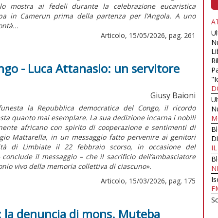
o mostra ai fedeli durante la celebrazione eucaristica
appa in Camerun prima della partenza per l’Angola. A uno
A
ntà...
U
Articolo, 15/05/2026, pag. 261
N
Li
Ri
go - Luca Attanasio: un servitore
Pa
"I
D
Giusy Baioni
U
unesta la Repubblica democratica del Congo, il ricordo
N
esta quanto mai esemplare. La sua dedizione incarna i nobili
M
inente africano con spirito di cooperazione e sentimenti di
B
gio Mattarella, in un messaggio fatto pervenire ai genitori
Di
tà di Limbiate il 22 febbraio scorso, in occasione del
I
conclude il messaggio – che il sacrificio dell’ambasciatore
B
nio vivo della memoria collettiva di ciascuno».
N
Is
Articolo, 15/03/2026, pag. 175
E
Sc
 la denuncia di mons. Muteba