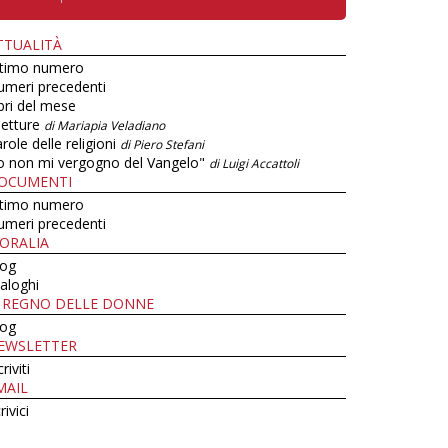
TTUALITÀ
ltimo numero
umeri precedenti
bri del mese
letture
di Mariapia Veladiano
role delle religioni
di Piero Stefani
o non mi vergogno del Vangelo"
di Luigi Accattoli
OCUMENTI
ltimo numero
umeri precedenti
ORALIA
log
aloghi
L REGNO DELLE DONNE
log
EWSLETTER
criviti
MAIL
rivici