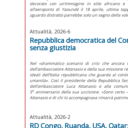
decorato con un’immagine in stile africano e l
all’aeroporto di Yaoundé il 18 aprile, ultima t
sguardo distratto parrebbe solo un segno della volo
Attualità, 2026-6
Repubblica democratica del Con
senza giustizia
Nel «drammatico scenario di crisi che ancora f
dell’ambasciatore Attanasio e della sua missione r
ideali dell’Italia repubblicana che guarda al cont
umanità». Così il presidente della Repubblica Ser
dell’ambasciatore Luca Attanasio e alla comuni
o
5
anniversario della sua uccisione. «Sono certo – 
Attanasio e di chi lo accompagnava rimarrà patrimo
Attualità, 2026-2
RD Congo, Ruanda, USA, Qatar: