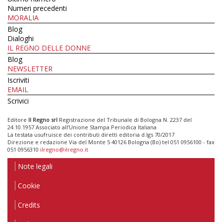
Numeri precedenti
MORALIA
Blog
Dialoghi
IL REGNO DELLE DONNE
Blog
NEWSLETTER
Iscriviti
EMAIL
Scrivici
Editore
Il Regno srl
Registrazione del Tribunale di Bologna N. 2237 del
24.10.1957 Associato all’Unione Stampa Periodica Italiana
La testata usufruisce dei contributi diretti editoria d.lgs 70/2017
Direzione e redazione Via del Monte 5 40126 Bologna (Bo) tel 051 0956100 - fax
051 0956310
ilregno@ilregno.it
Note legali
Cookie
Credits