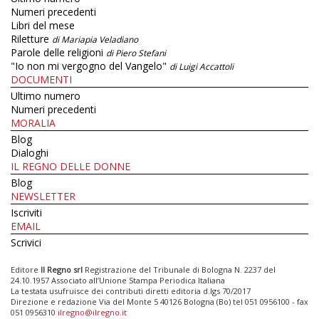
Numeri precedenti
Libri del mese
Riletture
di Mariapia Veladiano
Parole delle religioni
di Piero Stefani
"Io non mi vergogno del Vangelo"
di Luigi Accattoli
DOCUMENTI
Ultimo numero
Numeri precedenti
MORALIA
Blog
Dialoghi
IL REGNO DELLE DONNE
Blog
NEWSLETTER
Iscriviti
EMAIL
Scrivici
Editore
Il Regno srl
Registrazione del Tribunale di Bologna N. 2237 del
24.10.1957 Associato all’Unione Stampa Periodica Italiana
La testata usufruisce dei contributi diretti editoria d.lgs 70/2017
Direzione e redazione Via del Monte 5 40126 Bologna (Bo) tel 051 0956100 - fax
051 0956310
ilregno@ilregno.it