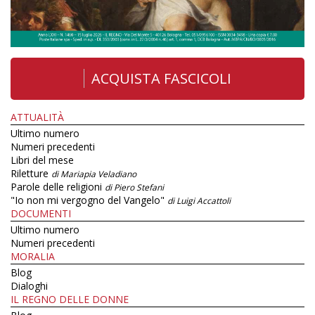
ACQUISTA FASCICOLI
ATTUALITÀ
Ultimo numero
Numeri precedenti
Libri del mese
Riletture
di Mariapia Veladiano
Parole delle religioni
di Piero Stefani
"Io non mi vergogno del Vangelo"
di Luigi Accattoli
DOCUMENTI
Ultimo numero
Numeri precedenti
MORALIA
Blog
Dialoghi
IL REGNO DELLE DONNE