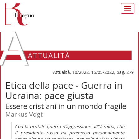
Toggl
navig
A
ATTUALITÀ
Attualità, 10/2022, 15/05/2022, pag. 279
Etica della pace - Guerra in
Ucraina: pace giusta
Essere cristiani in un mondo fragile
Markus Vogt
Con la brutale guerra d’aggressione all’Ucraina, che
il presidente russo ha promosso personalmente
senza alcuna causa esterna, non solo è stata violata