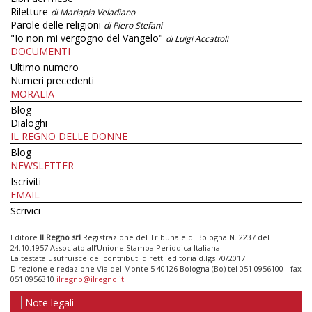
Riletture
di Mariapia Veladiano
Parole delle religioni
di Piero Stefani
"Io non mi vergogno del Vangelo"
di Luigi Accattoli
DOCUMENTI
Ultimo numero
Numeri precedenti
MORALIA
Blog
Dialoghi
IL REGNO DELLE DONNE
Blog
NEWSLETTER
Iscriviti
EMAIL
Scrivici
Editore
Il Regno srl
Registrazione del Tribunale di Bologna N. 2237 del
24.10.1957 Associato all’Unione Stampa Periodica Italiana
La testata usufruisce dei contributi diretti editoria d.lgs 70/2017
Direzione e redazione Via del Monte 5 40126 Bologna (Bo) tel 051 0956100 - fax
051 0956310
ilregno@ilregno.it
Note legali