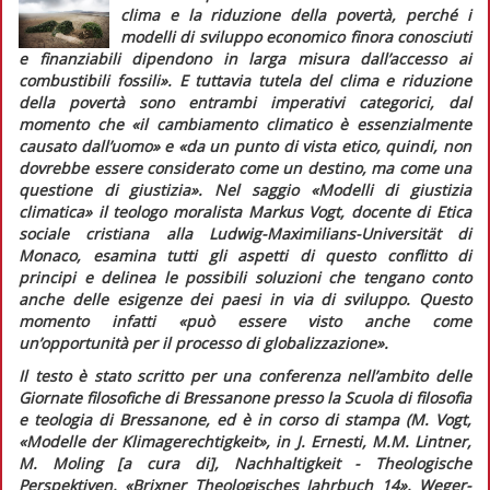
clima e la riduzione della povertà, perché i
modelli di sviluppo economico finora conosciuti
e finanziabili dipendono in larga misura dall’accesso ai
combustibili fossili».
E tuttavia tutela del clima e riduzione
della povertà sono entrambi imperativi categorici, dal
momento che
«il cambiamento climatico è essenzialmente
causato dall’uomo»
e
«da un punto di vista etico, quindi, non
dovrebbe essere considerato come un destino, ma come una
questione di giustizia».
Nel saggio «Modelli di giustizia
climatica» il teologo moralista Markus Vogt, docente di Etica
sociale cristiana alla Ludwig-Maximilians-Universität di
Monaco, esamina tutti gli aspetti di questo conflitto di
principi e delinea le possibili soluzioni che tengano conto
anche delle esigenze dei paesi in via di sviluppo. Questo
momento infatti
«può essere visto anche come
un’opportunità per il processo di globalizzazione»
.
Il testo è stato scritto per una conferenza nell’ambito delle
Giornate filosofiche di Bressanone presso la Scuola di filosofia
e teologia di Bressanone, ed è in corso di stampa (M. Vogt,
«
Modelle der Klimagerechtigkeit», in J. Ernesti, M.M. Lintner,
M. Moling [a cura di],
Nachhaltigkeit - Theologische
Perspektiven,
«
Brixner Theologisches Jahrbuch 14
»
, Weger-