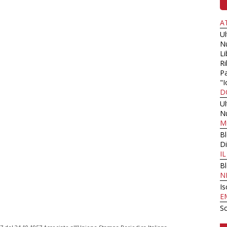
A
U
N
Li
Ri
Pa
"I
D
U
N
M
B
Di
I
B
N
Is
E
Sc