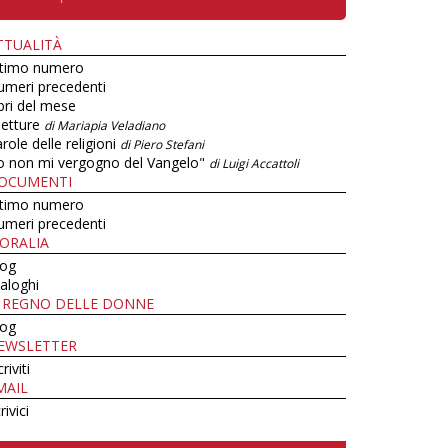
TTUALITÀ
ltimo numero
umeri precedenti
bri del mese
letture
di Mariapia Veladiano
role delle religioni
di Piero Stefani
o non mi vergogno del Vangelo"
di Luigi Accattoli
OCUMENTI
ltimo numero
umeri precedenti
ORALIA
log
aloghi
L REGNO DELLE DONNE
log
EWSLETTER
criviti
MAIL
rivici