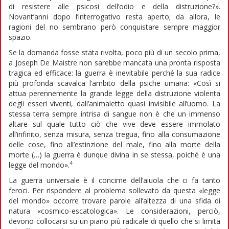
di resistere alle psicosi dell’odio e della distruzione?».
Novant’anni dopo l’interrogativo resta aperto; da allora, le
ragioni del no sembrano però conquistare sempre maggior
spazio.
Se la domanda fosse stata rivolta, poco più di un secolo prima,
a Joseph De Maistre non sarebbe mancata una pronta risposta
tragica ed efficace: la guerra è inevitabile perché la sua radice
più profonda scavalca l’ambito della psiche umana: «Così si
attua perennemente la grande legge della distruzione violenta
degli esseri viventi, dall’animaletto quasi invisibile all’uomo. La
stessa terra sempre intrisa di sangue non è che un immenso
altare sul quale tutto ciò che vive deve essere immolato
all’infinito, senza misura, senza tregua, fino alla consumazione
delle cose, fino all’estinzione del male, fino alla morte della
morte (…) la guerra è dunque divina in se stessa, poiché è una
4
legge del mondo».
La guerra universale è il concime dell’aiuola che ci fa tanto
feroci. Per rispondere al problema sollevato da questa «legge
del mondo» occorre trovare parole all’altezza di una sfida di
natura «cosmico-escatologica». Le considerazioni, perciò,
devono collocarsi su un piano più radicale di quello che si limita