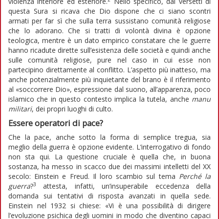
violenza interiore ed esteriore.
Nello specifico, dai versetti di
questa Sura si ricava che Dio dispone che ci siano scontri
armati per far sì che sulla terra sussistano comunità religiose
che lo adorano. Che si tratti di volontà divina è opzione
teologica, mentre è un dato empirico constatare che le guerre
hanno ricadute dirette sull’esistenza delle società e quindi anche
sulle comunità religiose, pure nel caso in cui esse non
partecipino direttamente al conflitto. L’aspetto più inatteso, ma
anche potenzialmente più inquietante del brano è il riferimento
al «soccorrere Dio», espressione dal suono, all’apparenza, poco
islamico che in questo contesto implica la tutela, anche
manu
militari
, dei propri luoghi di culto.
Essere operatori di pace?
Che la pace, anche sotto la forma di semplice tregua, sia
meglio della guerra è opzione evidente. L’interrogativo di fondo
non sta qui. La questione cruciale è quella che, in buona
sostanza, ha messo in scacco due dei massimi intelletti del XX
secolo: Einstein e Freud. Il loro scambio sul tema
Perché la
3
guerra
?
attesta, infatti, un’insuperabile eccedenza della
domanda sui tentativi di risposta avanzati in quella sede.
Einstein nel 1932 si chiese: «Vi è una possibilità di dirigere
l’evoluzione psichica degli uomini in modo che diventino capaci