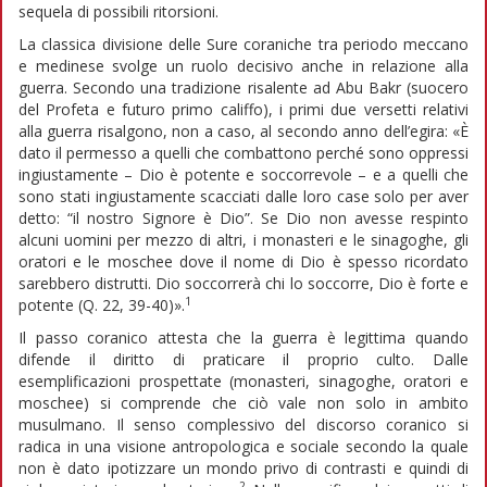
sequela di possibili ritorsioni.
La classica divisione delle Sure coraniche tra periodo meccano
e medinese svolge un ruolo decisivo anche in relazione alla
guerra. Secondo una tradizione risalente ad Abu Bakr (suocero
del Profeta e futuro primo califfo), i primi due versetti relativi
alla guerra risalgono, non a caso, al secondo anno dell’egira: «È
dato il permesso a quelli che combattono perché sono oppressi
ingiustamente – Dio è potente e soccorrevole – e a quelli che
sono stati ingiustamente scacciati dalle loro case solo per aver
detto: “il nostro Signore è Dio”. Se Dio non avesse respinto
alcuni uomini per mezzo di altri, i monasteri e le sinagoghe, gli
oratori e le moschee dove il nome di Dio è spesso ricordato
sarebbero distrutti. Dio soccorrerà chi lo soccorre, Dio è forte e
1
potente (Q. 22, 39-40)».
Il passo coranico attesta che la guerra è legittima quando
difende il diritto di praticare il proprio culto. Dalle
esemplificazioni prospettate (monasteri, sinagoghe, oratori e
moschee) si comprende che ciò vale non solo in ambito
musulmano. Il senso complessivo del discorso coranico si
radica in una visione antropologica e sociale secondo la quale
non è dato ipotizzare un mondo privo di contrasti e quindi di
2