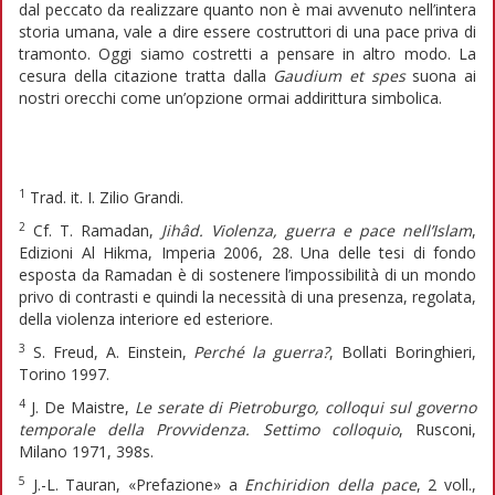
dal peccato da realizzare quanto non è mai avvenuto nell’intera
storia umana, vale a dire essere costruttori di una pace priva di
tramonto. Oggi siamo costretti a pensare in altro modo. La
cesura della citazione tratta dalla
Gaudium et spes
suona ai
nostri orecchi come un’opzione ormai addirittura simbolica.
1
Trad. it. I. Zilio Grandi.
2
Cf. T. Ramadan,
Jihâd. Violenza, guerra e pace nell’Islam
,
Edizioni Al Hikma, Imperia 2006, 28. Una delle tesi di fondo
esposta da Ramadan è di sostenere l’impossibilità di un mondo
privo di contrasti e quindi la necessità di una presenza, regolata,
della violenza interiore ed esteriore.
3
S. Freud, A. Einstein,
Perché la guerra?
, Bollati Boringhieri,
Torino 1997.
4
J. De Maistre,
Le serate di Pietroburgo, colloqui sul governo
temporale della Provvidenza. Settimo colloquio
, Rusconi,
Milano 1971, 398s.
5
J.-L. Tauran, «Prefazione» a
Enchiridion della pace
, 2 voll.,