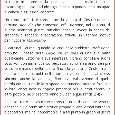
soltanto in nome della presenza di una reale tensione
escatologica. Esso esclude ogni appello a principi ideali incapaci
di calarsi in situazioni concrete.
Un conto, infatti, è considerare la venuta di Cristo come un
termine
sine die
che consente l’effettuazione, nella storia, di
guerre sedicenti giuste; tutt’altra cosa è invece la scelta del
credente di rendere la lacerazione attuale un ulteriore motivo
per invocare:
Maranatha
.
Il cardinal Tauran, quando lo citò nella suddetta Prefazione,
amputò il passo della
Gaudium et spes
di una sua parte
qualificante. Letto nella sua interezza, il brano conciliare suona
così: «Gli uomini, in quanto peccatori, sono e saranno sempre
sotto la minaccia della guerra fino alla venuta di Cristo, ma in
quanto riescono, uniti nell’amore, a vincere il peccato, essi
vincono anche la violenza, fino alla realizzazione di quella
parola divina: “Con le loro spade costruiranno aratri e falci con
le loro lance; nessun popolo prenderà più le armi contro un
altro popolo, né si eserciteranno più per la guerra” (Is 2,4)».
Il passo tratto dal Vaticano II mostra un’oscillazione incoerente
debitrice di un ottimismo storico proprio di anni ormai lontani: si
è peccatori, ma nel contempo si è a tal punto in grado di uscire