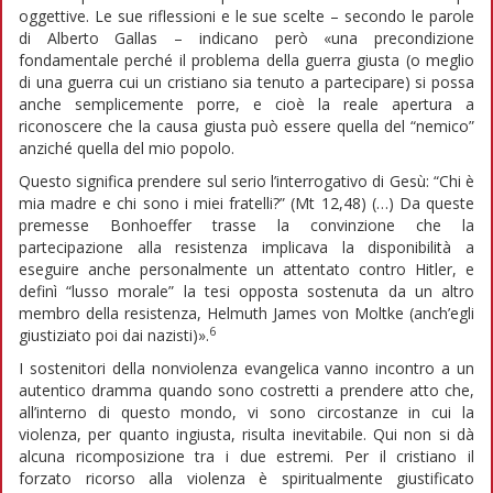
oggettive. Le sue riflessioni e le sue scelte – secondo le parole
di Alberto Gallas – indicano però «una precondizione
fondamentale perché il problema della guerra giusta (o meglio
di una guerra cui un cristiano sia tenuto a partecipare) si possa
anche semplicemente porre, e cioè la reale apertura a
riconoscere che la causa giusta può essere quella del “nemico”
anziché quella del mio popolo.
Questo significa prendere sul serio l’interrogativo di Gesù: “Chi è
mia madre e chi sono i miei fratelli?” (Mt 12,48) (…) Da queste
premesse Bonhoeffer trasse la convinzione che la
partecipazione alla resistenza implicava la disponibilità a
eseguire anche personalmente un attentato contro Hitler, e
definì “lusso morale” la tesi opposta sostenuta da un altro
membro della resistenza, Helmuth James von Moltke (anch’egli
6
giustiziato poi dai nazisti)».
I sostenitori della nonviolenza evangelica vanno incontro a un
autentico dramma quando sono costretti a prendere atto che,
all’interno di questo mondo, vi sono circostanze in cui la
violenza, per quanto ingiusta, risulta inevitabile. Qui non si dà
alcuna ricomposizione tra i due estremi. Per il cristiano il
forzato ricorso alla violenza è spiritualmente giustificato