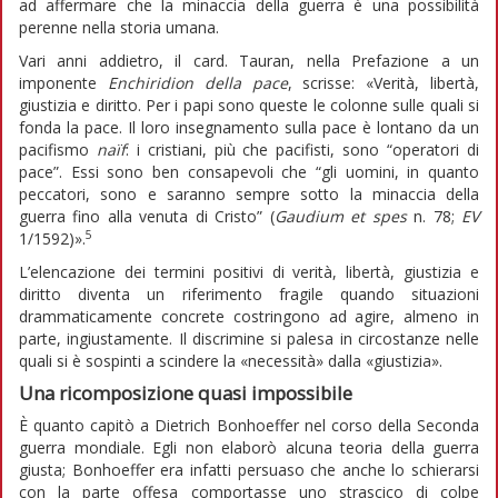
ad affermare che la minaccia della guerra è una possibilità
perenne nella storia umana.
Vari anni addietro, il card. Tauran, nella Prefazione a un
imponente
Enchiridion della pace
, scrisse: «Verità, libertà,
giustizia e diritto. Per i papi sono queste le colonne sulle quali si
fonda la pace. Il loro insegnamento sulla pace è lontano da un
pacifismo
naïf
: i cristiani, più che pacifisti, sono “operatori di
pace”. Essi sono ben consapevoli che “gli uomini, in quanto
peccatori, sono e saranno sempre sotto la minaccia della
guerra fino alla venuta di Cristo” (
Gaudium et spes
n. 78;
EV
5
1/1592)».
L’elencazione dei termini positivi di verità, libertà, giustizia e
diritto diventa un riferimento fragile quando situazioni
drammaticamente concrete costringono ad agire, almeno in
parte, ingiustamente. Il discrimine si palesa in circostanze nelle
quali si è sospinti a scindere la «necessità» dalla «giustizia».
Una ricomposizione quasi impossibile
È quanto capitò a Dietrich Bonhoeffer nel corso della Seconda
guerra mondiale. Egli non elaborò alcuna teoria della guerra
giusta; Bonhoeffer era infatti persuaso che anche lo schierarsi
con la parte offesa comportasse uno strascico di colpe