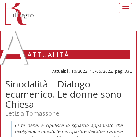
Toggl
navig
A
ATTUALITÀ
Attualità, 10/2022, 15/05/2022, pag. 332
Sinodalità – Dialogo
ecumenico. Le donne sono
Chiesa
Letizia Tomassone
Ci fa bene, e ripulisce lo sguardo appannato che
rivolgiamo a questo tema, ripartire dall’affermazione