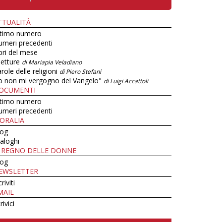
TTUALITÀ
ltimo numero
umeri precedenti
bri del mese
letture
di Mariapia Veladiano
role delle religioni
di Piero Stefani
o non mi vergogno del Vangelo"
di Luigi Accattoli
OCUMENTI
ltimo numero
umeri precedenti
ORALIA
log
aloghi
L REGNO DELLE DONNE
log
EWSLETTER
criviti
MAIL
rivici