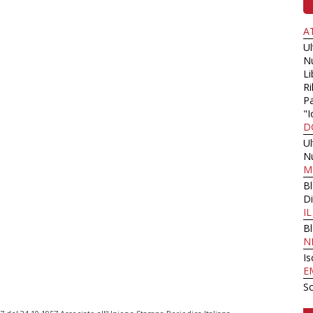
A
U
N
Li
Ri
Pa
"I
D
U
N
M
B
Di
I
B
N
Is
E
Sc