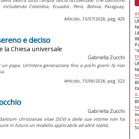
ella destra tutta l’ampia fascia occidentale, che dall’istmo
, includendo Colombia, Ecuador, Perù, Bolivia, Paraguay,
A
Articolo, 15/07/2026, pag. 429
U
N
Li
sereno e deciso
Ri
Pa
e la Chiesa universale
"I
D
Gabriella Zucchi
U
i un papa. Un’intera generazione fino a pochi giorni fa non
N
ia.
M
Articolo, 15/06/2026, pag. 323
B
Di
I
nocchio
B
N
Gabriella Zucchi
Is
dalitium christianae vitae
(SCV) e delle sue vittime non ha
E
uire in futuro un modello applicabile ad altre realtà.
Sc