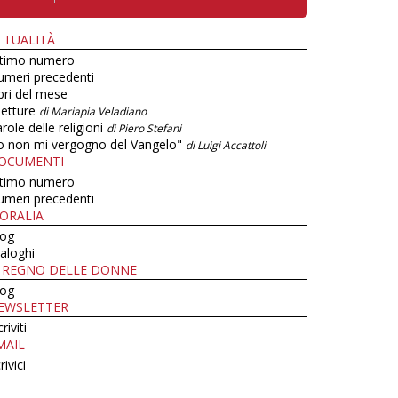
TTUALITÀ
ltimo numero
umeri precedenti
bri del mese
letture
di Mariapia Veladiano
role delle religioni
di Piero Stefani
o non mi vergogno del Vangelo"
di Luigi Accattoli
OCUMENTI
ltimo numero
umeri precedenti
ORALIA
log
aloghi
L REGNO DELLE DONNE
log
EWSLETTER
criviti
MAIL
rivici