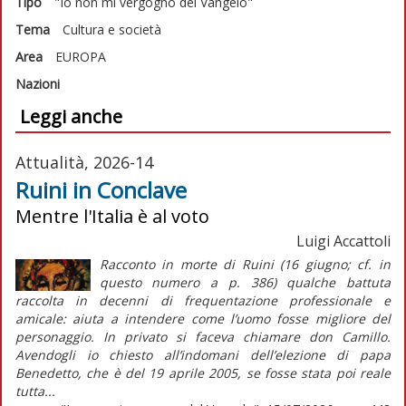
Tipo
"Io non mi vergogno del Vangelo"
Tema
Cultura e società
Area
EUROPA
Nazioni
Leggi anche
Attualità, 2026-14
Ruini in Conclave
Mentre l'Italia è al voto
Luigi Accattoli
Racconto in morte di Ruini (16 giugno; cf. in
questo numero a p. 386) qualche battuta
raccolta in decenni di frequentazione professionale e
amicale: aiuta a intendere come l’uomo fosse migliore del
personaggio. In privato si faceva chiamare don Camillo.
Avendogli io chiesto all’indomani dell’elezione di papa
Benedetto, che è del 19 aprile 2005, se fosse stata poi reale
tutta...