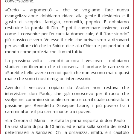
conversazione.
«Credo – argomentò – che se vogliamo fare nuova
evangelizzazione dobbiamo ridare alla gente il desiderio e il
gusto di scoprirsi famiglia, comunità, popolo. E dobbiamo
restituirle la parola di Dio. E poi il camminare insieme, così
come il convenire per l’eucaristia domenicale, è il “fare sinodo”
più classico e vero. Volesse il cielo che arrivassimo a ritrovarci
per ascoltare ciò che lo Spirito dice alla Chiesa e poi portarlo al
mondo come profezia che illumini tutti».
La prossima volta – annotò ancora il vescovo – dobbiamo
studiare un itinerario che ci consenta di portare le carrozzine:
«Sarebbe bello avere con noi quelli che non escono mai o quasi
mai e che sono i nostri migliori intercessori».
Avendo il vescovo copiato da Asolan non restava che
intervistare don Paolo, che già conoscevo per il ruolo che
svolge nel cammino sinodale romano e con il quale condivido la
passione per Benedetto Giuseppe Labre, il più povero tra i
camminatori e il più camminante tra i poveri.
«La Corona di Maria – è stata la prima risposta di don Paolo –
ha una storia di più di 10 anni, ed è nata sulla scorta dei nostri
pellegrinaggi a Santiago. Chi la organizza, infatti, è il capitolo