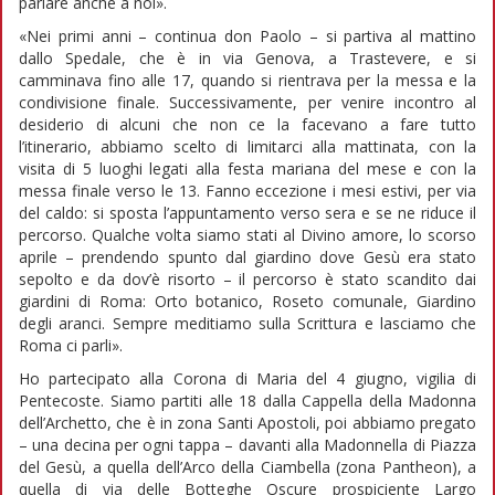
parlare anche a noi».
«Nei primi anni – continua don Paolo – si partiva al mattino
dallo Spedale, che è in via Genova, a Trastevere, e si
camminava fino alle 17, quando si rientrava per la messa e la
condivisione finale. Successivamente, per venire incontro al
desiderio di alcuni che non ce la facevano a fare tutto
l’itinerario, abbiamo scelto di limitarci alla mattinata, con la
visita di 5 luoghi legati alla festa mariana del mese e con la
messa finale verso le 13. Fanno eccezione i mesi estivi, per via
del caldo: si sposta l’appuntamento verso sera e se ne riduce il
percorso. Qualche volta siamo stati al Divino amore, lo scorso
aprile – prendendo spunto dal giardino dove Gesù era stato
sepolto e da dov’è risorto – il percorso è stato scandito dai
giardini di Roma: Orto botanico, Roseto comunale, Giardino
degli aranci. Sempre meditiamo sulla Scrittura e lasciamo che
Roma ci parli».
Ho partecipato alla Corona di Maria del 4 giugno, vigilia di
Pentecoste. Siamo partiti alle 18 dalla Cappella della Madonna
dell’Archetto, che è in zona Santi Apostoli, poi abbiamo pregato
– una decina per ogni tappa – davanti alla Madonnella di Piazza
del Gesù, a quella dell’Arco della Ciambella (zona Pantheon), a
quella di via delle Botteghe Oscure prospiciente Largo