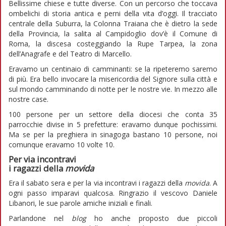
Bellissime chiese e tutte diverse. Con un percorso che toccava
ombelichi di storia antica e perni della vita d’oggi. Il tracciato
centrale della Suburra, la Colonna Traiana che è dietro la sede
della Provincia, la salita al Campidoglio dov’è il Comune di
Roma, la discesa costeggiando la Rupe Tarpea, la zona
dell’Anagrafe e del Teatro di Marcello.
Eravamo un centinaio di camminanti: se la ripeteremo saremo
di più. Era bello invocare la misericordia del Signore sulla città e
sul mondo camminando di notte per le nostre vie. In mezzo alle
nostre case.
100 persone per un settore della diocesi che conta 35
parrocchie divise in 5 prefetture: eravamo dunque pochissimi.
Ma se per la preghiera in sinagoga bastano 10 persone, noi
comunque eravamo 10 volte 10.
Per via incontravi
i ragazzi della
movida
Era il sabato sera e per la via incontravi i ragazzi della
movida
. A
ogni passo imparavi qualcosa. Ringrazio il vescovo Daniele
Libanori, le sue parole amiche iniziali e finali.
Parlandone nel
blog
ho anche proposto due piccoli