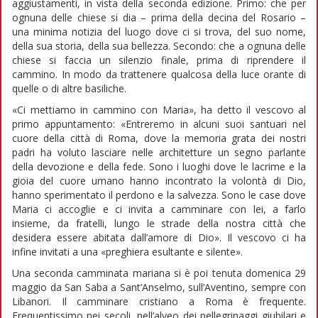
aggiustamenti, in vista della seconda edizione. Primo: che per
ognuna delle chiese si dia – prima della decina del Rosario –
una minima notizia del luogo dove ci si trova, del suo nome,
della sua storia, della sua bellezza. Secondo: che a ognuna delle
chiese si faccia un silenzio finale, prima di riprendere il
cammino. In modo da trattenere qualcosa della luce orante di
quelle o di altre basiliche.
«Ci mettiamo in cammino con Maria», ha detto il vescovo al
primo appuntamento: «Entreremo in alcuni suoi santuari nel
cuore della città di Roma, dove la memoria grata dei nostri
padri ha voluto lasciare nelle architetture un segno parlante
della devozione e della fede. Sono i luoghi dove le lacrime e la
gioia del cuore umano hanno incontrato la volontà di Dio,
hanno sperimentato il perdono e la salvezza. Sono le case dove
Maria ci accoglie e ci invita a camminare con lei, a farlo
insieme, da fratelli, lungo le strade della nostra città che
desidera essere abitata dall’amore di Dio». Il vescovo ci ha
infine invitati a una «preghiera esultante e silente».
Una seconda camminata mariana si è poi tenuta domenica 29
maggio da San Saba a Sant’Anselmo, sull’Aventino, sempre con
Libanori. Il camminare cristiano a Roma è frequente.
Frequentissimo nei secoli, nell’alveo dei pellegrinaggi giubilari e