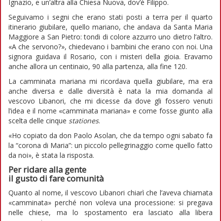
Ignazio, e un’altra alla Chiesa Nuova, dov’è Filippo.
Seguivamo i segni che erano stati posti a terra per il quarto
itinerario giubilare, quello mariano, che andava da Santa Maria
Maggiore a San Pietro: tondi di colore azzurro uno dietro l’altro.
«A che servono?», chiedevano i bambini che erano con noi. Una
signora guidava il Rosario, con i misteri della gioia. Eravamo
anche allora un centinaio, 90 alla partenza, alla fine 120.
La camminata mariana mi ricordava quella giubilare, ma era
anche diversa e dalle diversità è nata la mia domanda al
vescovo Libanori, che mi dicesse da dove gli fossero venuti
l’idea e il nome «camminata mariana» e come fosse giunto alla
scelta delle cinque
stationes
.
«Ho copiato da don Paolo Asolan, che da tempo ogni sabato fa
la “corona di Maria”: un piccolo pellegrinaggio come quello fatto
da noi», è stata la risposta.
Per ridare alla gente
il gusto di fare comunità
Quanto al nome, il vescovo Libanori chiarì che l’aveva chiamata
«camminata» perché non voleva una processione: si pregava
nelle chiese, ma lo spostamento era lasciato alla libera