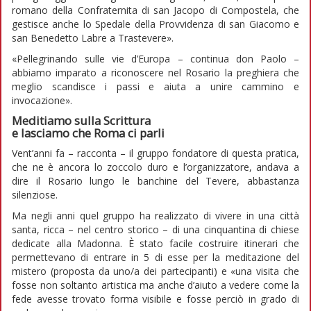
romano della Confraternita di san Jacopo di Compostela, che
gestisce anche lo Spedale della Provvidenza di san Giacomo e
san Benedetto Labre a Trastevere».
«Pellegrinando sulle vie d’Europa – continua don Paolo –
abbiamo imparato a riconoscere nel Rosario la preghiera che
meglio scandisce i passi e aiuta a unire cammino e
invocazione».
Meditiamo sulla Scrittura
e lasciamo che Roma ci parli
Vent’anni fa – racconta – il gruppo fondatore di questa pratica,
che ne è ancora lo zoccolo duro e l’organizzatore, andava a
dire il Rosario lungo le banchine del Tevere, abbastanza
silenziose.
Ma negli anni quel gruppo ha realizzato di vivere in una città
santa, ricca – nel centro storico – di una cinquantina di chiese
dedicate alla Madonna. È stato facile costruire itinerari che
permettevano di entrare in 5 di esse per la meditazione del
mistero (proposta da uno/a dei partecipanti) e «una visita che
fosse non soltanto artistica ma anche d’aiuto a vedere come la
fede avesse trovato forma visibile e fosse perciò in grado di