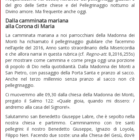
del giro delle Sette chiese e del Pellegrinaggio notturno al
Divino amore. Ma frequente anche oggi.
Dalla camminata mariana
alla Corona di Maria
La camminata mariana a noi parrocchiani della Madonna dei
Monti ha richiamato il pellegrinaggio giubilare che facemmo
nell’aprile del 2016, Anno santo straordinario della Misericordia
e che allora narrai in questa rubrica (cf.
Regno-att
. 8,2016,255s)
per mostrare come cammina e come prega oggi una porzione
di popolo di Dio nella quotidianità. Dalla Madonna dei Monti a
San Pietro, con passaggio della Porta Santa e pranzo al sacco.
Anche nel terzo millennio senza pranzo al sacco non c’è
pellegrinaggio.
Ci muovemmo alle 09,30 dalla chiesa della Madonna dei Monti,
pregato il Salmo 122: «Quale gioia, quando mi dissero: /
andremo alla casa del Signore!».
Salutammo san Benedetto Giuseppe Labre, che è sepolto nella
nostra chiesa e partimmo. Camminammo con tre santi
pellegrini: il nostro Benedetto Giuseppe, Ignazio di Loyola,
Filippo Neri. Facendo due soste: una alla Chiesa del Gesù, dov’è