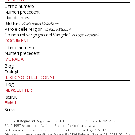
Ultimo numero
Numeri precedenti
Libri del mese
Riletture
di Mariapia Veladiano
Parole delle religioni
di Piero Stefani
"Io non mi vergogno del Vangelo"
di Luigi Accattoli
DOCUMENTI
Ultimo numero
Numeri precedenti
MORALIA
Blog
Dialoghi
IL REGNO DELLE DONNE
Blog
NEWSLETTER
Iscriviti
EMAIL
Scrivici
Editore
Il Regno srl
Registrazione del Tribunale di Bologna N. 2237 del
24.10.1957 Associato all’Unione Stampa Periodica Italiana
La testata usufruisce dei contributi diretti editoria d.lgs 70/2017
Direzione e redazione Via del Monte 5 40126 Bologna (Bo) tel 051 0956100 - fax