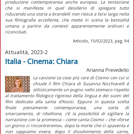
produzione contemporanea anche europea. La tentazione
che si manifesta in quel desiderio di spiegare tutto
riducendo una storia a brandelli non riesce a farsi largo nella
sua filmografia eccellente, che mette in scena la bestialità
umana a partire da contesti apparentemente ordinari e
riconciliati.
Articolo, 15/02/2023, pag. 94
Attualità, 2023-2
Italia - Cinema: Chiara
Arianna Prevedello
La canzone
Le cose più rare
di Cosmo con cui si
chiude il film
Chiara
di Susanna Nicchiarelli è
stilisticamente un pugno nello stomaco rispetto
al trattamento filologico rigoroso della lingua e dei suoni del
film dedicato alla santa d’Assisi. Eppure in questa scelta
finale pienamente contemporanea, una sorta di
smarcamento, di ribellione, c’è la possibilità di sigillare la
narrazione con la promessa – come canta Cosmo – che «forse
un giorno ci rincontreremo», dopo la morte che ci spaventa e
non sappiamo vivere, dopo il dissolvimento della carne,