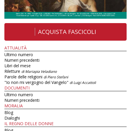
ACQUISTA FASCICOLI
ATTUALITÀ
Ultimo numero
Numeri precedenti
Libri del mese
Riletture
di Mariapia Veladiano
Parole delle religioni
di Piero Stefani
"Io non mi vergogno del Vangelo"
di Luigi Accattoli
DOCUMENTI
Ultimo numero
Numeri precedenti
MORALIA
Blog
Dialoghi
IL REGNO DELLE DONNE
Blog