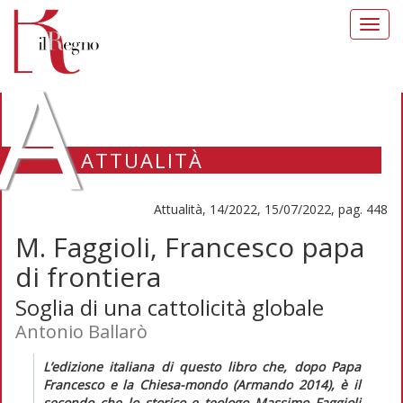
Toggl
navig
A
ATTUALITÀ
Attualità, 14/2022, 15/07/2022, pag. 448
M. Faggioli, Francesco papa
di frontiera
Soglia di una cattolicità globale
Antonio Ballarò
L’edizione italiana di questo libro che, dopo
Papa
Francesco e la Chiesa-mondo
(Armando 2014), è il
secondo che lo storico e teologo Massimo Faggioli