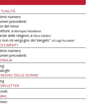
TTUALITÀ
ltimo numero
umeri precedenti
bri del mese
letture
di Mariapia Veladiano
role delle religioni
di Piero Stefani
o non mi vergogno del Vangelo"
di Luigi Accattoli
OCUMENTI
ltimo numero
umeri precedenti
ORALIA
log
aloghi
L REGNO DELLE DONNE
log
EWSLETTER
criviti
MAIL
rivici