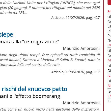
 delle Nazioni Unite per i rifugiati (UNHCR), che esce ogni
iati (20 giugno). Il numero dei rifugiati nel mondo nel 2025
A
endendo da 123...
U
Articolo, 15/07/2026, pag. 427
N
Li
Ri
 siepe
Pa
"I
cronaca alla "re-migrazione"
D
Maurizio Ambrosini
U
ane degli ultimi tempi. Due episodi su tutti: l’omicidio di
N
ani italiani, l’attacco a Modena di Salim El Koudri, nato in
M
auto sulla folla nel centro della città.
B
Di
Articolo, 15/06/2026, pag. 367
I
B
N
i rischi del «nuovo» patto
Is
umani e l'effetto boomerang
E
Sc
Maurizio Ambrosini
l’UE come un nuovo inizio nella gestione delle migrazioni,