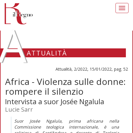
Toggl
navig
A
ATTUALITÀ
Attualità, 2/2022, 15/01/2022, pag. 52
Africa - Violenza sulle donne:
rompere il silenzio
Intervista a suor Josée Ngalula
Lucie Sarr
Suor Josée Ngalula, prima africana nella
Commissione teologica internazionale, è una
religiosa di Sant’Andrea e docente di Teologia