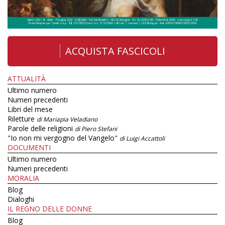
ACQUISTA FASCICOLI
ATTUALITÀ
Ultimo numero
Numeri precedenti
Libri del mese
Riletture
di Mariapia Veladiano
Parole delle religioni
di Piero Stefani
"Io non mi vergogno del Vangelo"
di Luigi Accattoli
DOCUMENTI
Ultimo numero
Numeri precedenti
MORALIA
Blog
Dialoghi
IL REGNO DELLE DONNE
Blog