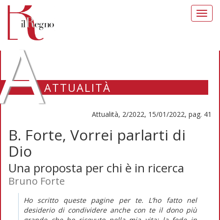
Toggl
navig
A
ATTUALITÀ
Attualità, 2/2022, 15/01/2022, pag. 41
B. Forte, Vorrei parlarti di
Dio
Una proposta per chi è in ricerca
Bruno Forte
Ho scritto queste pagine per te. L’ho fatto nel
desiderio di condividere anche con te il dono più
grande che ho ricevuto nella mia vita: la fede in