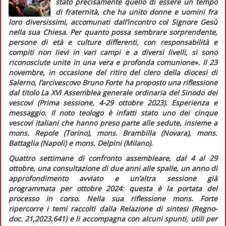
stato precisamente quello di essere un tempo
di fraternità, che ha unito donne e uomini fra
loro diversissimi, accomunati dall’incontro col Signore Gesù
nella sua Chiesa. Per quanto possa sembrare sorprendente,
persone di età e culture differenti, con responsabilità e
compiti non lievi in vari campi e a diversi livelli, si sono
riconosciute unite in una vera e profonda comunione»
. Il 23
novembre, in occasione del ritiro del clero della diocesi di
Salerno, l’arcivescovo Bruno Forte ha proposto una riflessione
dal titolo
La XVI Assemblea generale ordinaria del Sinodo dei
vescovi (Prima sessione, 4-29 ottobre 2023). Esperienza e
messaggio.
Il noto teologo è infatti stato uno dei cinque
vescovi italiani che hanno preso parte alle sedute, insieme a
mons. Repole (Torino), mons. Brambilla (Novara), mons.
Battaglia (Napoli) e mons. Delpini (Milano).
Quattro settimane di confronto assembleare, dal 4 al 29
ottobre, una consultazione di due anni alle spalle, un anno di
approfondimento avviato e un’altra sessione già
programmata per ottobre 2024: questa è la portata del
processo in corso. Nella sua riflessione mons. Forte
ripercorre i temi raccolti dalla
Relazione di sintesi
(
Regno-
doc.
21,2023,641) e li accompagna con alcuni spunti, utili per