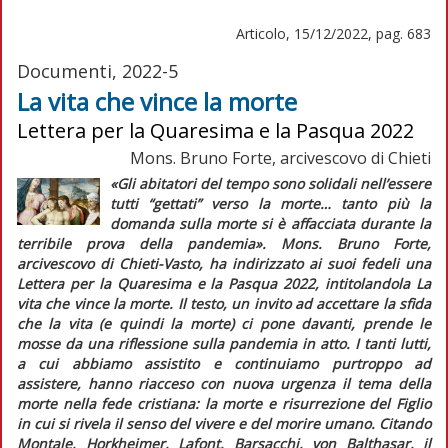
Articolo, 15/12/2022, pag. 683
Documenti, 2022-5
La vita che vince la morte
Lettera per la Quaresima e la Pasqua 2022
Mons. Bruno Forte, arcivescovo di Chieti
«Gli abitatori del tempo sono solidali nell’essere
tutti “gettati” verso la morte… tanto più la
domanda sulla morte si è affacciata durante la
terribile prova della pandemia».
Mons. Bruno Forte,
arcivescovo di Chieti-Vasto, ha indirizzato ai suoi fedeli una
Lettera per la Quaresima e la Pasqua 2022
, intitolandola
La
vita che vince la morte
. Il testo, un invito ad accettare la sfida
che la vita (e quindi la morte) ci pone davanti, prende le
mosse da una riflessione sulla pandemia in atto. I tanti lutti,
a cui abbiamo assistito e continuiamo purtroppo ad
assistere, hanno riacceso con nuova urgenza il tema della
morte nella fede cristiana: la morte e risurrezione del Figlio
in cui si rivela il senso del vivere e del morire umano. Citando
Montale, Horkheimer, Lafont, Barsacchi, von Balthasar, il