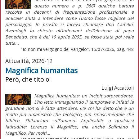
questo numero a p. 386) qualche battuta
raccolta in decenni di frequentazione professionale e
amicale: aiuta a intendere come l’uomo fosse migliore del
personaggio. In privato si faceva chiamare don Camillo.
Avendogli io chiesto all’indomani dell’elezione di papa
Benedetto, che è del 19 aprile 2005, se fosse stata poi reale
tutta...
"Io non mi vergogno del Vangelo", 15/07/2026, pag. 448
Attualità, 2026-12
Magnifica humanitas
Però, che titolo!
Luigi Accattoli
Magnifica humanitas: un incipit sorprendente.
L’ho letto immaginando il temporale e infatti la
grandine non si è fatta attendere. C’è chi ha detto che è un
motto più umanistico che teologico, più rinascimentale che
biblico. Sbilanciato sull’umano. Applicabile a qualsiasi
latitudine: Lorenzo il Magnifico, ma anche Solimano il
Magnifico. Per molti...