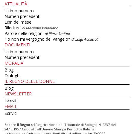
ATTUALITÀ
Ultimo numero
Numeri precedenti
Libri del mese
Riletture
di Mariapia Veladiano
Parole delle religioni
di Piero Stefani
"Io non mi vergogno del Vangelo"
di Luigi Accattoli
DOCUMENTI
Ultimo numero
Numeri precedenti
MORALIA
Blog
Dialoghi
IL REGNO DELLE DONNE
Blog
NEWSLETTER
Iscriviti
EMAIL
Scrivici
Editore
Il Regno srl
Registrazione del Tribunale di Bologna N. 2237 del
24.10.1957 Associato all’Unione Stampa Periodica Italiana
La testata usufruisce dei contributi diretti editoria d.lgs 70/2017