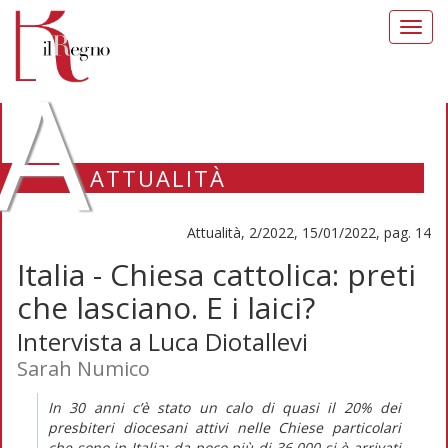
Toggl
navig
A
ATTUALITÀ
Attualità, 2/2022, 15/01/2022, pag. 14
Italia - Chiesa cattolica: preti
che lasciano. E i laici?
Intervista a Luca Diotallevi
Sarah Numico
In 30 anni c’è stato un calo di quasi il 20% dei
presbiteri diocesani attivi nelle Chiese particolari
che sono in Italia: da poco più di 36.000 si è arrivati