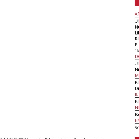
A
U
N
Li
Ri
Pa
"I
D
U
N
M
B
Di
I
B
N
Is
E
Sc