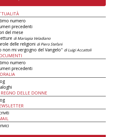
TTUALITÀ
ltimo numero
umeri precedenti
bri del mese
letture
di Mariapia Veladiano
role delle religioni
di Piero Stefani
o non mi vergogno del Vangelo"
di Luigi Accattoli
OCUMENTI
ltimo numero
umeri precedenti
ORALIA
log
aloghi
L REGNO DELLE DONNE
log
EWSLETTER
criviti
MAIL
rivici