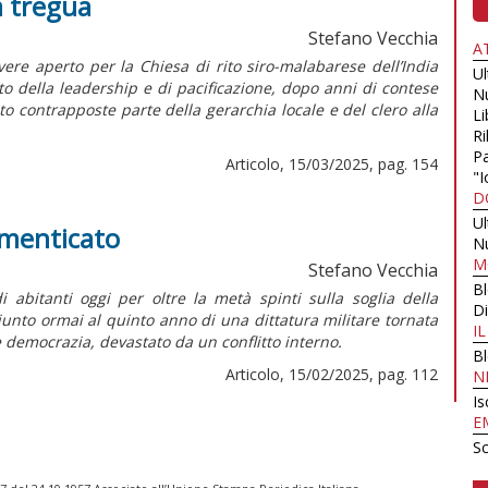
a tregua
Stefano Vecchia
A
re aperto per la Chiesa di rito siro-malabarese dell’India
U
to della
leadership
e di pacificazione, dopo anni di contese
N
to contrapposte parte della gerarchia locale e del clero alla
Li
Ri
Pa
Articolo, 15/03/2025, pag. 154
"I
D
U
imenticato
N
M
Stefano Vecchia
B
 abitanti oggi per oltre la metà spinti sulla soglia della
Di
giunto ormai al quinto anno di una dittatura militare tornata
I
 democrazia, devastato da un conflitto interno.
B
Articolo, 15/02/2025, pag. 112
N
Is
E
Sc