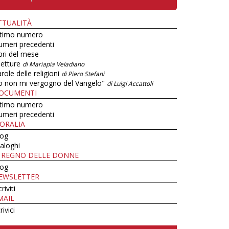
TTUALITÀ
ltimo numero
umeri precedenti
bri del mese
letture
di Mariapia Veladiano
role delle religioni
di Piero Stefani
o non mi vergogno del Vangelo"
di Luigi Accattoli
OCUMENTI
ltimo numero
umeri precedenti
ORALIA
log
aloghi
L REGNO DELLE DONNE
log
EWSLETTER
criviti
MAIL
rivici