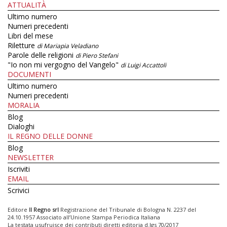
ATTUALITÀ
Ultimo numero
Numeri precedenti
Libri del mese
Riletture
di Mariapia Veladiano
Parole delle religioni
di Piero Stefani
"Io non mi vergogno del Vangelo"
di Luigi Accattoli
DOCUMENTI
Ultimo numero
Numeri precedenti
MORALIA
Blog
Dialoghi
IL REGNO DELLE DONNE
Blog
NEWSLETTER
Iscriviti
EMAIL
Scrivici
Editore
Il Regno srl
Registrazione del Tribunale di Bologna N. 2237 del
24.10.1957 Associato all’Unione Stampa Periodica Italiana
La testata usufruisce dei contributi diretti editoria d.lgs 70/2017