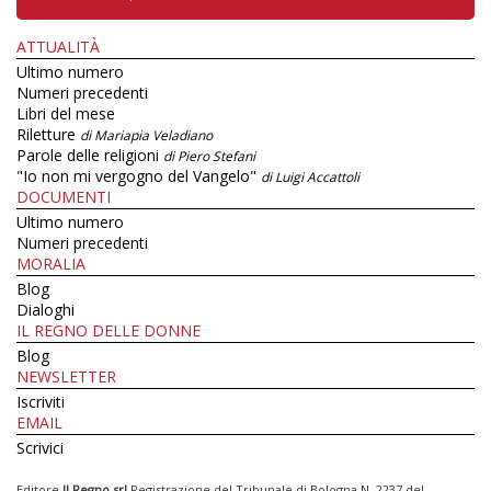
ATTUALITÀ
Ultimo numero
Numeri precedenti
Libri del mese
Riletture
di Mariapia Veladiano
Parole delle religioni
di Piero Stefani
"Io non mi vergogno del Vangelo"
di Luigi Accattoli
DOCUMENTI
Ultimo numero
Numeri precedenti
MORALIA
Blog
Dialoghi
IL REGNO DELLE DONNE
Blog
NEWSLETTER
Iscriviti
EMAIL
Scrivici
Editore
Il Regno srl
Registrazione del Tribunale di Bologna N. 2237 del