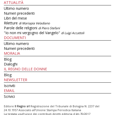
ATTUALITÀ
Ultimo numero
Numeri precedenti
Libri del mese
Riletture
di Mariapia Veladiano
Parole delle religioni
di Piero Stefani
"Io non mi vergogno del Vangelo"
di Luigi Accattoli
DOCUMENTI
Ultimo numero
Numeri precedenti
MORALIA
Blog
Dialoghi
IL REGNO DELLE DONNE
Blog
NEWSLETTER
Iscriviti
EMAIL
Scrivici
Editore
Il Regno srl
Registrazione del Tribunale di Bologna N. 2237 del
24.10.1957 Associato all’Unione Stampa Periodica Italiana
La testata usufruisce dei contributi diretti editoria d.lgs 70/2017