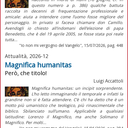
questo numero a p. 386) qualche battuta
raccolta in decenni di frequentazione professionale e
amicale: aiuta a intendere come l’uomo fosse migliore del
personaggio. In privato si faceva chiamare don Camillo.
Avendogli io chiesto all’indomani dell’elezione di papa
Benedetto, che è del 19 aprile 2005, se fosse stata poi reale
tutta...
"Io non mi vergogno del Vangelo", 15/07/2026, pag. 448
Attualità, 2026-12
Magnifica humanitas
Però, che titolo!
Luigi Accattoli
Magnifica humanitas: un incipit sorprendente.
L’ho letto immaginando il temporale e infatti la
grandine non si è fatta attendere. C’è chi ha detto che è un
motto più umanistico che teologico, più rinascimentale che
biblico. Sbilanciato sull’umano. Applicabile a qualsiasi
latitudine: Lorenzo il Magnifico, ma anche Solimano il
Magnifico. Per molti...