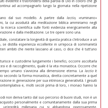
ulti evidente il trasfondersi della parola di Dio in coloro che gli
ntinui ad accompagnarlo lungo la giornata nella ripetizione
tano dal suo modello. A partire dalla
lectio
, «ruminano»
ini, la cui assiduità alla meditazione biblica ammiriamo negli
, la ricerca scientifica sulle fonti evidenzia energicamente alla
’orazione e dalla meditazione. Le tre opere sono una.
iale, constatare la longevità di questa pratica c’introduce a un
, se distilla esperienza eccellente in un’epoca di sommarietà
steri ambiti che niente lasciano al caso, ci dice che è tutt’uno
caturisce e custodirne lungamente i benefici, occorre ascoltarla
scesi e di raccoglimento, quale è la vita monastica. Occorre che
 il tempo umano s’avvicina alla dimensione eterna. La
lectio
è
i Dio secondo la forma monastica, diretta concretamente a quel
razione in generazione per sua intrinseca generatività. I gesuiti
e contemplativa e, molti secoli prima di loro, i monaci hanno la
di non deriva tanto dal suo percorso di buoni studi, non è un
acquisito personalmente e comunitariamente dalla sua prima
 di un’eredità millenaria cui si abbandona operosamente.