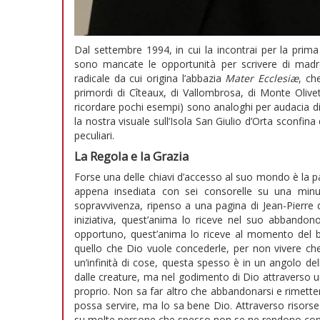
Dal settembre 1994, in cui la incontrai per la prim
sono mancate le opportunità per scrivere di madre 
radicale da cui origina l’abbazia
Mater Ecclesiæ
, ch
primordi di Cîteaux, di Vallombrosa, di Monte Oliv
ricordare pochi esempi) sono analoghi per audacia di 
la nostra visuale sull’Isola San Giulio d’Orta sconfina
peculiari.
La Regola e la Grazia
Forse una delle chiavi d’accesso al suo mondo è la 
appena insediata con sei consorelle su una minusc
sopravvivenza, ripenso a una pagina di Jean-Pierre
iniziativa, quest’anima lo riceve nel suo abbando
opportuno, quest’anima lo riceve al momento del
quello che Dio vuole concederle, per non vivere che 
un’infinità di cose, questa spesso è in un angolo d
dalle creature, ma nel godimento di Dio attraverso 
proprio. Non sa far altro che abbandonarsi e rimetter
possa servire, ma lo sa bene Dio. Attraverso risorse 
su molte persone che spesso non se ne rendono conto