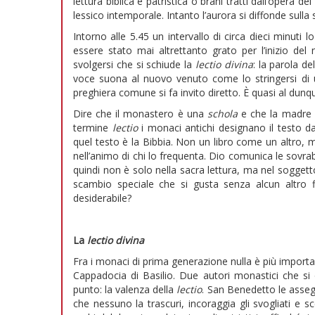
lettura biblica e patristica o brani tratti dall’opera 
lessico intemporale. Intanto l’aurora si diffonde sulla 
Intorno alle 5.45 un intervallo di circa dieci minuti l
essere stato mai altrettanto grato per l’inizio del
svolgersi che si schiude la
lectio divina
: la parola de
voce suona al nuovo venuto come lo stringersi di u
preghiera comune si fa invito diretto. È quasi al dunq
Dire che il monastero è una
schola
e che la madre
termine
lectio
i monaci antichi designano il testo 
quel testo è la Bibbia. Non un libro come un altro,
nell’animo di chi lo frequenta. Dio comunica le sov
quindi non è solo nella sacra lettura, ma nel sogget
scambio speciale che si gusta senza alcun altro 
desiderabile?
La
lectio divina
Fra i monaci di prima generazione nulla è più importa
Cappadocia di Basilio. Due autori monastici che s
punto: la valenza della
lectio
. San Benedetto le assegn
che nessuno la trascuri, incoraggia gli svogliati e s