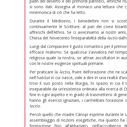
padri del deserto e dei primordi patristici, affinché ris
si sono dati. Assegna al monaco una lettura che co
mnemonica di ciò che ha letto.
Durante il Medioevo, i benedettini non si scos
continuamente le Scritture, al pari dei coevi bizant
affreschi dell’Athos. Se ci avviciniamo ai nostri anni
Chiesa del Novecento l’inseparabilità della
lectio
dall
Lungi dal compiacere il gusto romantico per il primord
efficace realismo. Se qualcosa s’avvalora nel tempo
religiosa quale la nostra, se attrae ascoltatori in au
con le nostre esigenze spirituali primarie.
Per praticare la
lectio
, fruire dell’orazione che ne s
nell’
habitat
in cui nasce, vale a dire in una realtà d’a
trovi il suo posto nella liturgia, lo spazio in cui
inseparabile da un’esistenza ordinata alla ricerca d
fine in ogni aspetto e in grado di trasmettersi di gene
hanno gli esercizi ignaziani, i carmelitani l’orazion
lectio
.
Perciò quello che madre Cànopi esprime durante le Lo
assemblaggio di nozioni esegetiche, ma quanto ha 
formazione fino all’abbaziato, nell’accoglienza