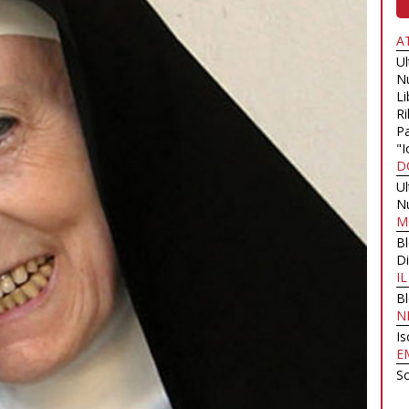
A
U
N
Li
Ri
Pa
"I
D
U
N
M
B
Di
I
B
N
Is
E
Sc