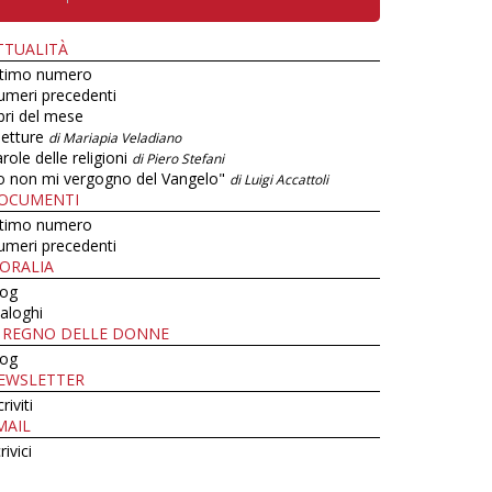
TTUALITÀ
ltimo numero
umeri precedenti
bri del mese
letture
di Mariapia Veladiano
role delle religioni
di Piero Stefani
o non mi vergogno del Vangelo"
di Luigi Accattoli
OCUMENTI
ltimo numero
umeri precedenti
ORALIA
log
aloghi
L REGNO DELLE DONNE
log
EWSLETTER
criviti
MAIL
rivici