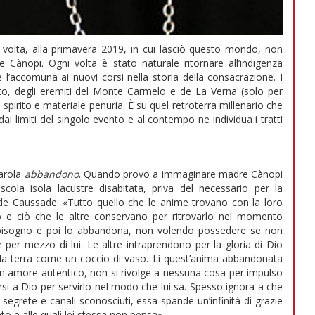
a volta, alla primavera 2019, in cui lasciò questo mondo, non
Cànopi. Ogni volta è stato naturale ritornare all’indigenza
e l’accomuna ai nuovi corsi nella storia della consacrazione. I
eto, degli eremiti del Monte Carmelo e de La Verna (solo per
spirito e materiale penuria. È su quel retroterra millenario che
 dai limiti del singolo evento e al contempo ne individua i tratti
parola
abbandono
. Quando provo a immaginare madre Cànopi
ola isola lacustre disabitata, priva del necessario per la
 de Caussade: «Tutto quello che le anime trovano con la loro
no e ciò che le altre conservano per ritrovarlo nel momento
 bisogno e poi lo abbandona, non volendo possedere se non
per mezzo di lui. Le altre intraprendono per la gloria di Dio
ella terra come un coccio di vaso. Lì quest’anima abbandonata
un amore autentico, non si rivolge a nessuna cosa per impulso
si a Dio per servirlo nel modo che lui sa. Spesso ignora a che
segrete e canali sconosciuti, essa spande un’infinità di grazie
 e alle quali lei stessa non pensa».