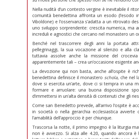
Nella nudità d’un contesto vergine è inevitabile il rit
comunità benedettina affronta un esodo (l’esodo in
Viboldone) e l’osservanza s’adatta a un ritrovato des
uno sviluppo sorprendente: crescita numerica, ma anche
increduli e agnostici che cercano nel monastero un o
Benché nel trascorrere degli anni la portata attra
pellegrinaggi, la sua vocazione al silenzio e alla cla
tuttavia assolve anche la missione del crocevia d
apparentemente tali – crea un’occasione esigente anch
La devozione qui non basta, anche all’ospite è ric
benedettina definisce il monastero
schola
, che nel 
dove si esercita un’arte, dove ci si tempra in una 
formare e arruolare: una buona disposizione spo
d’immettersi in un’alta densità di contenuti che gli ries
Come san Benedetto prevede, all’arrivo l’ospite è a
in società o nella gerarchia ecclesiastica avverte
l’amabilità dell’approccio è per chiunque.
Trascorsa la notte, il primo impegno è la liturgia ma
non è avvezzo. Si alza alle 4.20, quando ancora è bu