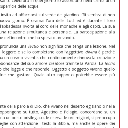
del santo celebrato in quel giorno lo assorbono nella calma di un
superficie delle acque.
o invita ad affacciarsi sul verde del giardino. Gli sembra di non
 nuovo giorno. È oramai l’ora delle Lodi ed è durante il loro
ll’abbadessa rivolta al coro delle monache e agli ospiti. La sua
na relazione simultanea e personale. La partecipazione alla
ue dell’incontro che ha sperato arrivando.
 pronuncia una
lectio
non significa che tenga una lezione. Nel
da leggere e se lo completano con l’aggettivo
divina
è perché
 ma un cosmo vivente, che continuamente rinnova la creazione
rabbondanze del suo amore creatore tramite la Parola. La
lectio
to che legge e che risponde. Oggetto e soggetto vivono quello
fine che gustare. Quale altro rapporto potrebbe essere più
nte della parola di Dio, che vivano nel deserto egiziano o nella
i oppongono su tutto, Agostino e Pelagio, concordano su un
a un posto privilegiato, le riserva le ore migliori, si preoccupa
ceglie con attenzione i testi: la Bibbia, ma anche le opere dei