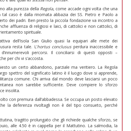
orno alla purezza della
Regola
, come accade ogni volta che una
 tal caso è dalla rinomata abbazia dei SS. Pietro e Paolo a
erto dei padri. Ben presto la piccola fondazione va incontro a
 affluenza di religiosi e laici, di cattolici e non cattolici, di
rientamento spirituale.
ttiva dell’Isola San Giulio quasi la equipari alle mete dei
usura resta tale. L’
hortus conclusus
perdura inaccessibile e
’innumerevoli percorsi. Il conciliarsi di questi opposti –
e per chi vi s’accosta.
hiesto un certo abbandono, parziale ma veritiero. La Regola
largo spettro del significato latino è il luogo dove si apprende,
militanza comune. Chi arriva dal mondo deve lasciarsi un poco
ntanea non sarebbe sufficiente. Deve compiere lo sforzo
ce insolita.
ccolto con premura dall’abbadessa. Se occupa un posto elevato
 che la deferenza rivoltagli non è del tipo consueto, perché
ttutina, tragitto prolungato che gli richiede qualche sforzo, se
io, alle 4.50 è in cappella per il Mattutino. La salmodia, la