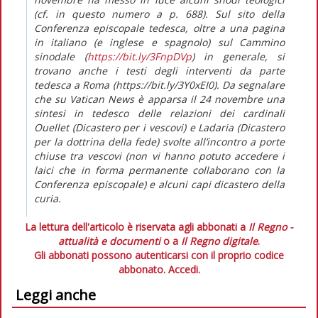
(cf. in
questo numero
a p. 688). Sul sito della
Conferenza episcopale tedesca, oltre a una pagina
in italiano (e inglese e spagnolo) sul Cammino
sinodale (
https://bit.ly/3FnpDVp
) in generale, si
trovano anche i testi degli interventi da parte
tedesca a Roma (https://bit.ly/3Y0xEI0). Da segnalare
che su
Vatican News
è apparsa il 24 novembre una
sintesi in tedesco delle relazioni dei cardinali
Ouellet (Dicastero per i vescovi) e Ladaria (Dicastero
per la dottrina della fede) svolte all’incontro a porte
chiuse tra vescovi (non vi hanno potuto accedere i
laici che in forma permanente collaborano con la
Conferenza episcopale) e alcuni capi dicastero della
curia.
La lettura dell'articolo è riservata agli abbonati a
Il Regno -
attualità e documenti
o a
Il Regno digitale
.
Gli abbonati possono autenticarsi con il proprio codice
abbonato.
Accedi.
Leggi anche