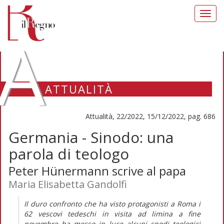
Toggl
navig
A
ATTUALITÀ
Attualità, 22/2022, 15/12/2022, pag. 686
Germania - Sinodo: una
parola di teologo
Peter Hünermann scrive al papa
Maria Elisabetta Gandolfi
Il duro confronto che ha visto protagonisti a Roma i
62 vescovi tedeschi in visita
ad limina
a fine
novembre ha messo in luce alcuni snodi teologici