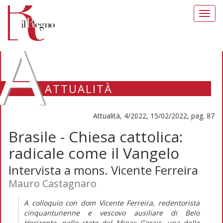
Toggl
navig
A
ATTUALITÀ
Attualità, 4/2022, 15/02/2022, pag. 87
Brasile - Chiesa cattolica:
radicale come il Vangelo
Intervista a mons. Vicente Ferreira
Mauro Castagnaro
A colloquio con dom Vicente Ferreira, redentorista
cinquantunenne e vescovo ausiliare di Belo
Horizonte, nello stato del Minas Gerais, una delle