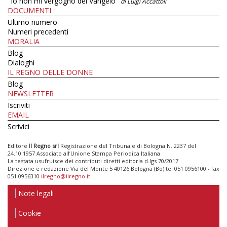
"Io non mi vergogno del Vangelo"
di Luigi Accattoli
DOCUMENTI
Ultimo numero
Numeri precedenti
MORALIA
Blog
Dialoghi
IL REGNO DELLE DONNE
Blog
NEWSLETTER
Iscriviti
EMAIL
Scrivici
Editore
Il Regno srl
Registrazione del Tribunale di Bologna N. 2237 del
24.10.1957 Associato all’Unione Stampa Periodica Italiana
La testata usufruisce dei contributi diretti editoria d.lgs 70/2017
Direzione e redazione Via del Monte 5 40126 Bologna (Bo) tel 051 0956100 - fax
051 0956310
ilregno@ilregno.it
Note legali
Cookie