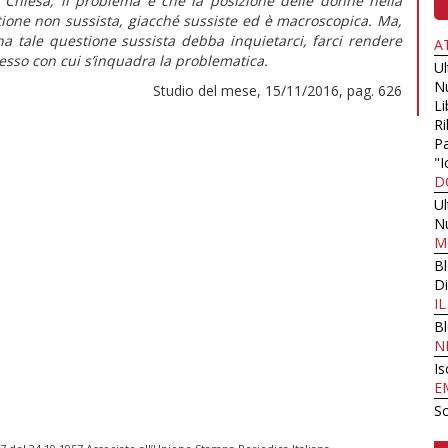
 Chiesa; il problema è che la posizione delle donne nella
ione non sussista, giacché sussiste ed è macroscopica. Ma,
una tale questione sussista debba inquietarci, farci rendere
A
esso con cui s’inquadra la problematica.
U
N
Studio del mese, 15/11/2016, pag. 626
Li
Ri
Pa
"I
D
U
N
M
B
Di
I
B
N
Is
E
Sc