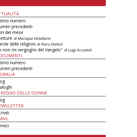
TTUALITÀ
ltimo numero
umeri precedenti
bri del mese
letture
di Mariapia Veladiano
role delle religioni
di Piero Stefani
o non mi vergogno del Vangelo"
di Luigi Accattoli
OCUMENTI
ltimo numero
umeri precedenti
ORALIA
log
aloghi
L REGNO DELLE DONNE
log
EWSLETTER
criviti
MAIL
rivici